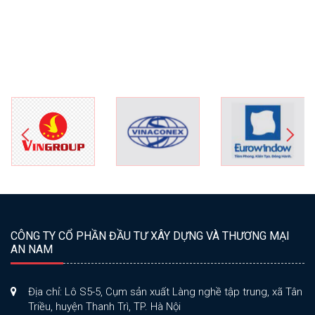
CÔNG TY CỔ PHẦN ĐẦU TƯ XÂY DỰNG VÀ THƯƠNG MẠI
AN NAM
Địa chỉ: Lô S5-5, Cụm sản xuất Làng nghề tập trung, xã Tân
Triều, huyện Thanh Trì, TP. Hà Nội