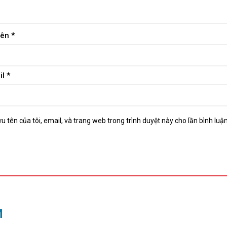
tên
*
il
*
u tên của tôi, email, và trang web trong trình duyệt này cho lần bình luận 
M