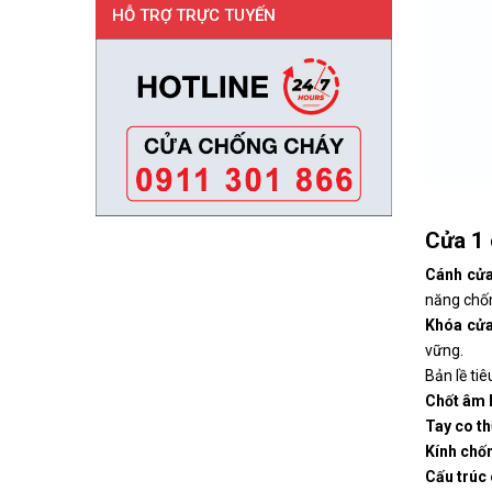
HỖ TRỢ TRỰC TUYẾN
Cửa 1 
Cánh cửa
năng chốn
Khóa cửa
vững.
Bản lề tiê
Chốt âm l
Tay co th
Kính chố
Cấu trúc 