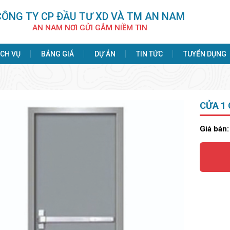
CÔNG TY CP ÐẦU TƯ XD VÀ TM AN NAM
AN NAM NƠI GỬI GẮM NIỀM TIN
ỊCH VỤ
BẢNG GIÁ
DỰ ÁN
TIN TỨC
TUYỂN DỤNG
CỬA 1
Giá bán