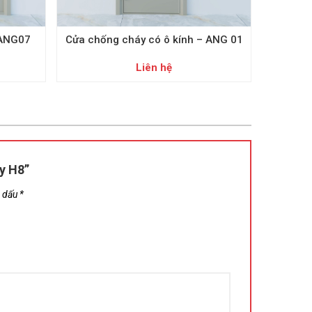
 ANG07
Cửa chống cháy có ô kính – ANG 01
Tay co t
Liên hệ
ẩy H8”
h dấu
*