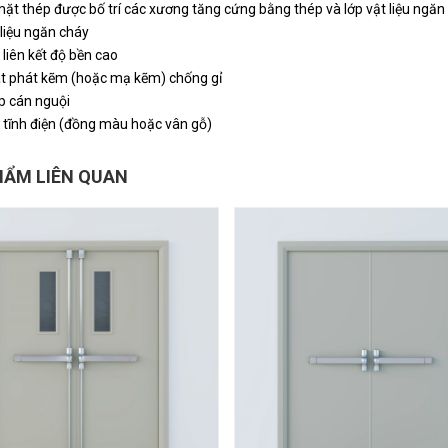
mặt thép được bố trí các xương tăng cứng bằng thép và lớp vật liệu ngăn 
 liệu ngăn cháy
 liên kết độ bền cao
t phát kẽm (hoặc mạ kẽm) chống gỉ
p cán nguội
 tĩnh điện (đồng màu hoặc vân gỗ)
HẨM LIÊN QUAN