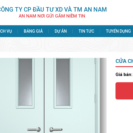
CÔNG TY CP ÐẦU TƯ XD VÀ TM AN NAM
AN NAM NƠI GỬI GẮM NIỀM TIN
ỊCH VỤ
BẢNG GIÁ
DỰ ÁN
TIN TỨC
TUYỂN DỤNG
CỬA C
Giá bán