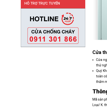
HỖ TRỢ TRỰC TUYẾN
Cửa th
Cửa ng
thử ngh
Quý Kh
toàn có
thẩm m
Thông
Mã sản 
Loại/ K. 