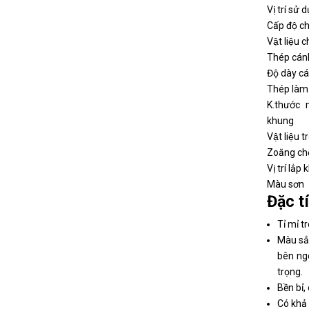
Vị trí sử 
Cấp độ c
Vật liệu c
Thép cán
Độ dày ca
Thép là
K.thước 
khung
Vật liệu 
Zoăng ch
Vị trí lắp
Màu sơn
Đặc t
Tỉ mỉ tr
Màu sắc
bên ng
trọng.
Bền bỉ,
Có khả