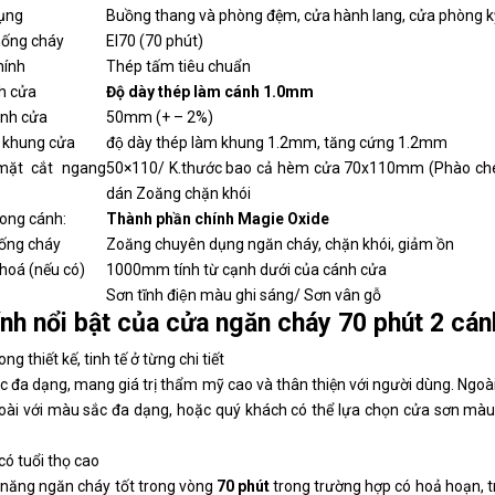
dụng
Buồng thang và phòng đệm, cửa hành lang, cửa phòng k
hống cháy
EI70 (70 phút)
hính
Thép tấm tiêu chuẩn
h cửa
Độ dày thép làm cánh 1.0mm
́nh cửa
50mm (+ – 2%)
m khung cửa
độ dày thép làm khung 1.2mm, tăng cứng 1.2mm
mặt cắt ngang
50×110/ K.thước bao cả hèm cửa 70x110mm (Phào che 
dán Zoăng chặn khói
trong cánh:
Thành phần chính Magie Oxide
ống cháy
Zoăng chuyên dụng ngăn cháy, chặn khói, giảm ồn
 khoá (nếu có)
1000mm tính từ cạnh dưới của cánh cửa
Sơn tĩnh điện màu ghi sáng/ Sơn vân gỗ
ính nổi bật của cửa ngăn cháy 70 phút 2 cá
ong thiết kế, tinh tế ở từng chi tiết
 đa dạng, mang giá trị thẩm mỹ cao và thân thiện với người dùng. Ngoà
oài với màu sắc đa dạng, hoặc quý khách có thể lựa chọn cửa sơn màu
 có tuổi thọ cao
 năng ngăn cháy tốt trong vòng
70 phút
trong trường hợp có hoả hoạn, t