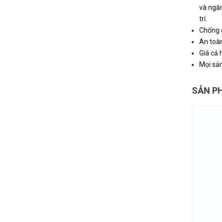
và ngăn
trí.
Chống c
An toàn
Giá cả 
Mọi sả
SẢN P