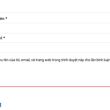
tên
*
il
*
u tên của tôi, email, và trang web trong trình duyệt này cho lần bình luận 
M