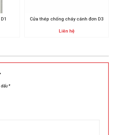
 D1
Cửa thép chống cháy cánh đơn D3
Cửa th
Liên hệ
”
h dấu
*