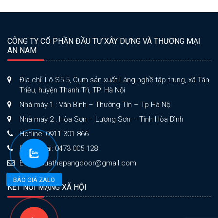
CÔNG TY CỔ PHẦN ĐẦU TƯ XÂY DỰNG VÀ THƯƠNG MẠI
AN NAM
Địa chỉ: Lô S5-5, Cụm sản xuất Làng nghề tập trung, xã Tân
Triều, huyện Thanh Trì, TP. Hà Nội
Nhà máy 1 : Văn Bình – Thường Tín – Tp Hà Nội
Nhà máy 2 : Hòa Sơn – Lương Sơn – Tỉnh Hòa Bình
Hotline: 0911 301 866
Điện thoại: 0473 005 128
Email: cuathepangdoor@gmail.com
BÁO GIÁ ZALO
KẾT NỐI MẠNG XÃ HỘI