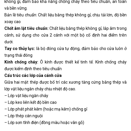
không gỉ, đảm bảo khả năng chống cháy theo tiêu chuẩn, an toàn
và bền vững.
Bản lề tiêu chuẩn: Chất liệu bằng thép không gỉ, chịu tải lớn, độ bền
xoay cao
Chốt âm lật tiêu chuẩn:
Chất liệu bằng thép không gỉ, lắp âm trong
cánh, sử dụng cho cửa 2 cánh với một bộ cố định hai điểm trên
dưới.
Tay co thủy lực:
là bộ đóng cửa tự động, đảm bảo cho cửa luôn ở
trạng thái đóng
Kính chống cháy:
Ô kính được thiết kế tinh tế. Kính chống cháy
được kiểm định theo tiêu chuẩn
Cấu trúc các lớp của cánh cửa
Giữa hai mặt thép được bố trí các xương tăng cứng bằng thép và
lớp vật liệu ngăn cháy chịu nhiệt độ cao.
– Lớp vật liệu ngăn cháy
– Lớp keo liên kết độ bền cao
– Lớp phát phát kẽm (hoặc mạ kẽm) chống gỉ
– Lớp thép cán nguội
– Lớp sơn tĩnh điện (đồng màu hoặc vân gỗ)