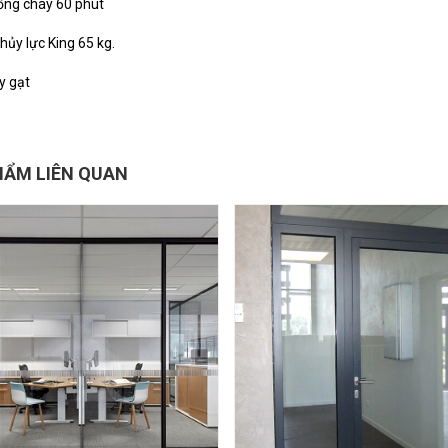
ống cháy 60 phút
hủy lực King 65 kg.
y gạt
HẨM LIÊN QUAN