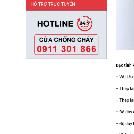
HỖ TRỢ TRỰC TUYẾN
Đặc tính 
– Vật liệu
– Thép l
– Thép l
– Độ dày
– Độ dày