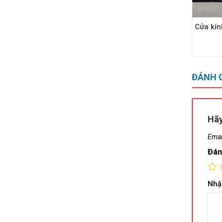
ách Kính
Cửa kính chống cháy – ANG 1
Cửa kín
Liên hệ
ĐÁNH 
Hãy
Emai
Đán
Nhậ