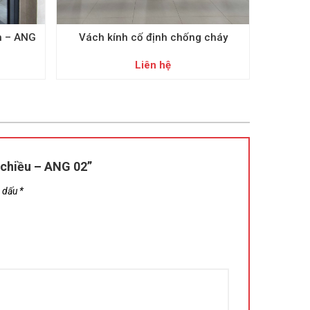
h – ANG
Vách kính cố định chống cháy
Cửa 
Liên hệ
 chiều – ANG 02”
h dấu
*