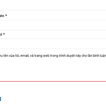
tên
*
il
*
u tên của tôi, email, và trang web trong trình duyệt này cho lần bình luận 
M