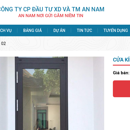
CÔNG TY CP ÐẦU TƯ XD VÀ TM AN NAM
AN NAM NƠI GỬI GẮM NIỀM TIN
ỊCH VỤ
BẢNG GIÁ
DỰ ÁN
TIN TỨC
TUYỂN DỤNG
 02
CỬA K
Giá bán