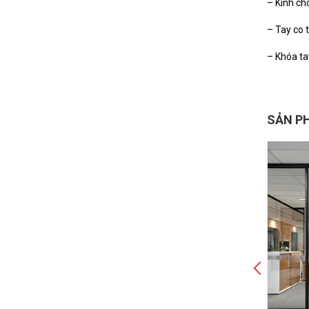
– Kính ch
– Tay co t
– Khóa ta
SẢN P