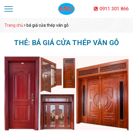
0911 301 866
Trang chủ
bá giá cửa thép vân gỗ
THẺ:
BÁ GIÁ CỬA THÉP VÂN GỖ