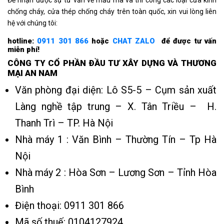
Để nhận được sự tư vấn về mẫu mã và thi công các loại cửa kính
chống cháy, cửa thép chống cháy trên toàn quốc, xin vui lòng liên
hệ với chúng tôi:
hotline:
0911 301 866
hoặc
CHAT ZALO
để được tư vấn
miễn phí!
CÔNG TY CỔ PHẦN ÐẦU TƯ XÂY DỰNG VÀ THƯƠNG
MẠI AN NAM
Văn phòng đại diện: Lô S5-5 – Cụm sản xuất
Làng nghề tập trung – X. Tân Triều – H.
Thanh Trì – TP. Hà Nội
Nhà máy 1 : Văn Bình – Thường Tín – Tp Hà
Nội
Nhà máy 2 : Hòa Sơn – Lương Sơn – Tỉnh Hòa
Bình
Điện thoại: 0911 301 866
Mã số thuế: 0104127924