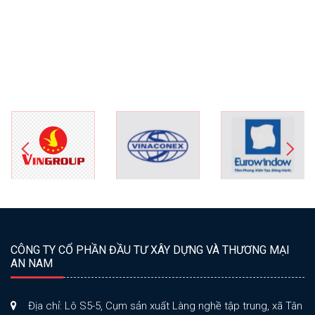
CÔNG TY CỔ PHẦN ĐẦU TƯ XÂY DỰNG VÀ THƯƠNG MẠI
AN NAM
Địa chỉ: Lô S5-5, Cụm sản xuất Làng nghề tập trung, xã Tân