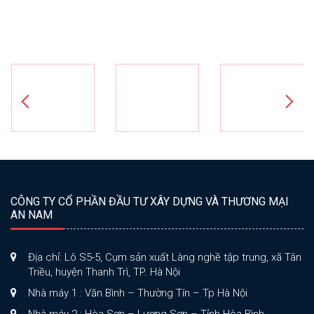
CÔNG TY CỔ PHẦN ĐẦU TƯ XÂY DỰNG VÀ THƯƠNG MẠI
AN NAM
Địa chỉ: Lô S5-5, Cụm sản xuất Làng nghề tập trung, xã Tân
Triều, huyện Thanh Trì, TP. Hà Nội
Nhà máy 1 : Văn Bình – Thường Tín – Tp Hà Nội