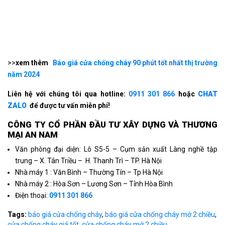
>>
xem thêm
Báo giá cửa chống cháy 90 phút tốt nhất thị trường
năm 2024
Liên hệ với chúng tôi qua hotline:
0911 301 866
hoặc
CHAT
ZALO
để được tư vấn miễn phí!
CÔNG TY CỔ PHẦN ÐẦU TƯ XÂY DỰNG VÀ THƯƠNG
MẠI AN NAM
Văn phòng đại diện: Lô S5-5 – Cụm sản xuất Làng nghề tập
trung – X. Tân Triều – H. Thanh Trì – TP. Hà Nội
Nhà máy 1 : Văn Bình – Thường Tín – Tp Hà Nội
Nhà máy 2 : Hòa Sơn – Lương Sơn – Tỉnh Hòa Bình
Điện thoại:
0911 301 866
Tags:
báo giá cửa chống cháy
,
báo giá cửa chống cháy mở 2 chiều
,
cửa chống cháy giá tốt
,
cửa chống cháy mở 2 chiều