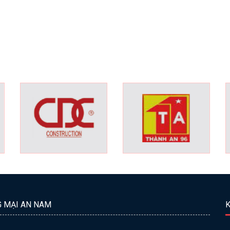
G MẠI AN NAM
K