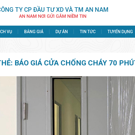
CÔNG TY CP ÐẦU TƯ XD VÀ TM AN NAM
AN NAM NƠI GỬI GẮM NIỀM TIN
ỊCH VỤ
BẢNG GIÁ
DỰ ÁN
TIN TỨC
TUYỂN DỤNG
THẺ:
BÁO GIÁ CỬA CHỐNG CHÁY 70 PHÚ