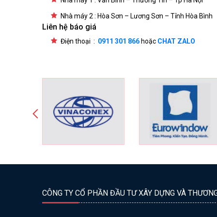
Nhà máy 1 : Văn Bình – Thường Tín – Tp Hà Nội
Nhà máy 2 : Hòa Sơn – Lương Sơn – Tỉnh Hòa Bình
Liên hệ báo giá
Điện thoại :
0911 301 866
hoặc
CHAT ZALO
CÔNG TY CỔ PHẦN ĐẦU TƯ XÂY DỰNG VÀ THƯƠN