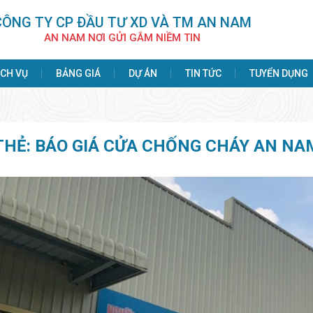
CÔNG TY CP ÐẦU TƯ XD VÀ TM AN NAM
AN NAM NƠI GỬI GẮM NIỀM TIN
ỊCH VỤ
BẢNG GIÁ
DỰ ÁN
TIN TỨC
TUYỂN DỤNG
THẺ:
BÁO GIÁ CỬA CHỐNG CHÁY AN NA