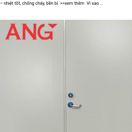
 nhiệt tốt, chống cháy, bền bỉ. >>xem thêm Vì sao ...