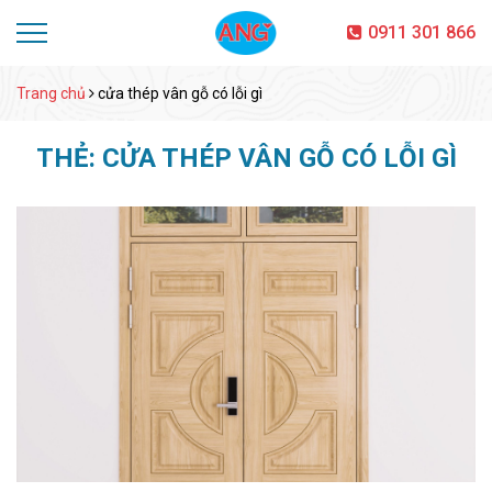
0911 301 866
Trang chủ
cửa thép vân gỗ có lỗi gì
THẺ:
CỬA THÉP VÂN GỖ CÓ LỖI GÌ