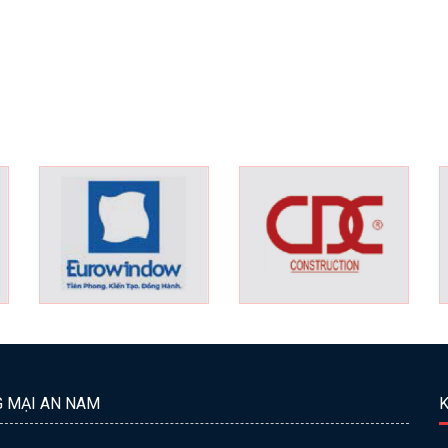
G MẠI AN NAM
K