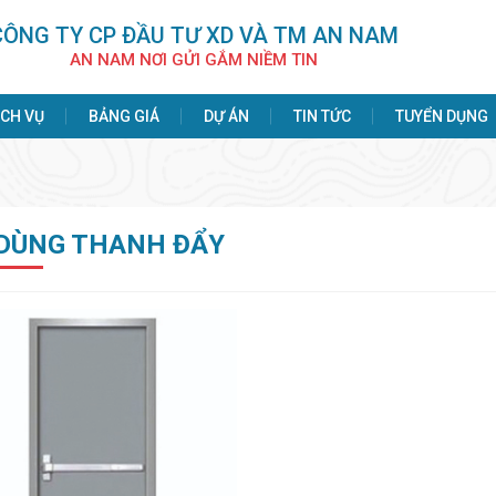
CÔNG TY CP ÐẦU TƯ XD VÀ TM AN NAM
AN NAM NƠI GỬI GẮM NIỀM TIN
ỊCH VỤ
BẢNG GIÁ
DỰ ÁN
TIN TỨC
TUYỂN DỤNG
DÙNG THANH ĐẨY