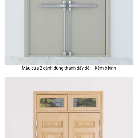
Mẫu cửa 2 cánh dùng thanh đẩy đôi – kèm ô kính