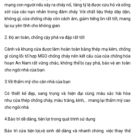
mạng con người nếu xảy ra cháy nổ, tăng tỷ lệ được cứu hộ và sống
sót của các nạn nhân trong đám cháy. Với chất liệu thép dày dặn,
không gỉ, cửa chống cháy còn cách âm, giảm tiếng ồn rất tốt, mang
lại sự yên tĩnh cho không gian.
2. Độ an toàn, chống cậy phá va đập rất tốt
Cánh và khung cửa được làm hoàn toàn bằng thép mạ kẽm, chống
gỉ cùng lõi tổ hợp MGO chống cháy nên kết cấu của cửa chống hỏa
hoạn An Nam rất vững chắc, không thể bị cạy phá, bảo vệ an toàn
cho ngôi nhà của bạn.
3.Về thẩm mỹ cho căn nhà của bạn
Có thiết kế đẹp, sang trọng và hiện đại cùng màu sắc hài hòa
như cửa thép chống cháy, màu trắng, kính,… mang lại thẩm mỹ cao
cho ngôi nhà.
4.Bảo trì dễ dàng, tiện lợi trong quá trình sử dụng
Bảo trì cửa tiện lợi,vệ sinh dễ dàng và nhanh chóng. việc thay thế