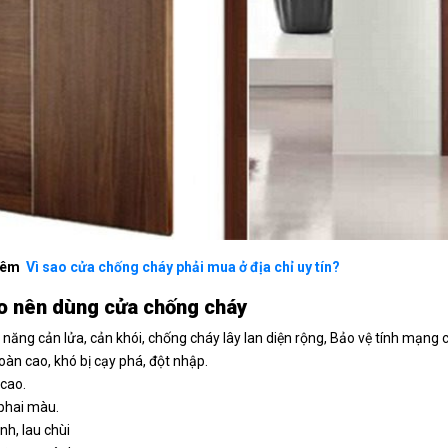
hêm
Vì sao cửa chống cháy phải mua ở địa chỉ uy tín?
o nên dùng cửa chống cháy
năng cản lửa, cản khói, chống cháy lây lan diện rộng, Bảo vệ tính mạng co
oàn cao, khó bị cạy phá, đột nhập.
cao.
phai màu.
inh, lau chùi