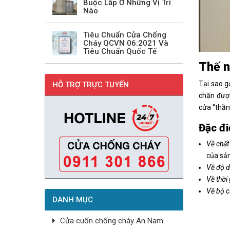
Buộc Lắp Ở Những Vị Trí
Nào
Tiêu Chuẩn Cửa Chống
Cháy QCVN 06:2021 Và
Tiêu Chuẩn Quốc Tế
Thế n
Tại sao g
HỖ TRỢ TRỰC TUYẾN
chặn được
cửa “thần 
Đặc đi
Về chất 
của sả
Về độ d
Về thời
Về bộ 
DANH MỤC
Cửa cuốn chống cháy An Nam