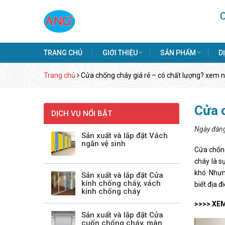
TRANG CHỦ
GIỚI THIỆU
SẢN PHẨM
D
Trang chủ
Cửa chống cháy giá rẻ – có chất lượng? xem n
Cửa c
DỊCH VỤ NỔI BẬT
Ngày đăn
Sản xuất và lắp đặt Vách
ngăn vệ sinh
Cửa chống
cháy là s
khó. Nhưn
Sản xuất và lắp đặt Cửa
kính chống cháy, vách
biết địa 
kính chống cháy
>>>> XEM
Sản xuất và lắp đặt Cửa
cuốn chống cháy, màn