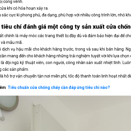
bị cong vênh.
ửa khi có hỏa hoạn xảy ra.
sắc cực kì phong phú, đa dạng, phù hợp với nhiều công trình lớn, nhỏ kh
tiêu chí đánh giá một công ty sản xuất cửa chố
t chính là máy móc các trang thiết bị đầy đủ và đảm bảo hiện đại để c
iá và mẫu mã..
i dịch vụ hậu mãi cho khách hàng trước, trong và sau khi bán hàng. N
cần mang đến cho khách hàng những trải nghiệm tuyệt vời khi lựa chọn
là đội ngũ kỹ thuật viên, con người, công nhân sản xuất nhiệt tình. Lu
g các sản phẩm.
là hỗ trợ vận chuyển tận nơi miễn phí, tốc độ thanh toán linh hoạt nhất để
hêm
Tiêu chuẩn cửa chống cháy cần đáp ứng tiêu chí nào?