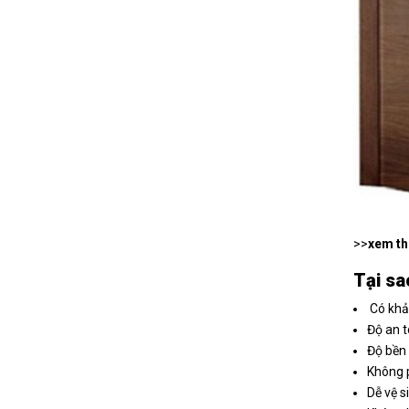
>>
xem t
Tại sa
Có khả 
Độ an t
Độ bền 
Không 
Dễ vệ s