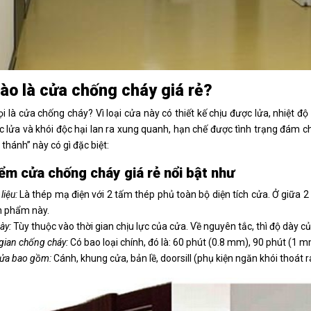
ào là cửa chống cháy giá rẻ?
ọi là cửa chống cháy? Vì loại cửa này có thiết kế chịu được lửa, nhiệt đ
 lửa và khói độc hại lan ra xung quanh, hạn chế được tình trạng đám c
thánh” này có gì đặc biệt:
ểm cửa chống cháy giá rẻ nổi bật như
liệu:
Là thép mạ điện với 2 tấm thép phủ toàn bộ diện tích cửa. Ở giữa 2 
n phẩm này.
ày:
Tùy thuộc vào thời gian chịu lực của cửa. Về nguyên tắc, thì độ dày củ
 gian chống cháy:
Có bao loại chính, đó là: 60 phút (0.8 mm), 90 phút (1 
cửa bao gồm:
Cánh, khung cửa, bản lề, doorsill (phụ kiện ngăn khói thoát r