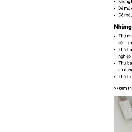
Không 
Dễ mở c
Có màu 
Những 
Thứ nhấ
liệu, g
Thứ ha
nghiệp 
Thứ ba 
sử dụn
Thứ tư 
>>
xem t