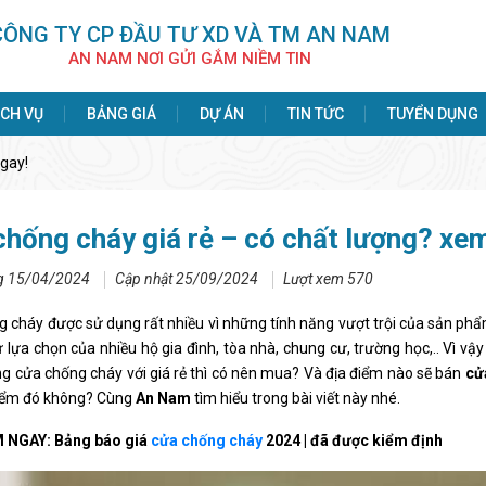
CÔNG TY CP ÐẦU TƯ XD VÀ TM AN NAM
AN NAM NƠI GỬI GẮM NIỀM TIN
ỊCH VỤ
BẢNG GIÁ
DỰ ÁN
TIN TỨC
TUYỂN DỤNG
gay!
hống cháy giá rẻ – có chất lượng? xe
g 15/04/2024
Cập nhật 25/09/2024
Lượt xem 570
 cháy được sử dụng rất nhiều vì những tính năng vượt trội của sản phẩ
ự lựa chọn của nhiều hộ gia đình, tòa nhà, chung cư, trường học,.. Vì v
g cửa chống cháy với giá rẻ thì có nên mua? Và địa điểm nào sẽ bán
cử
điểm đó không? Cùng
An Nam
tìm hiểu trong bài viết này nhé.
 NGAY: Bảng báo giá
cửa chống cháy
2024 | đã được kiểm định