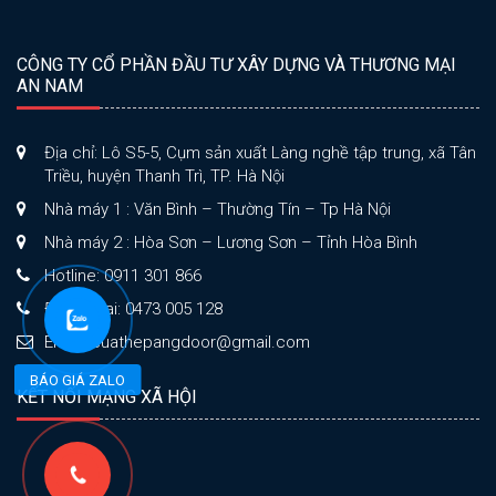
CÔNG TY CỔ PHẦN ĐẦU TƯ XÂY DỰNG VÀ THƯƠNG MẠI
AN NAM
Địa chỉ: Lô S5-5, Cụm sản xuất Làng nghề tập trung, xã Tân
Triều, huyện Thanh Trì, TP. Hà Nội
Nhà máy 1 : Văn Bình – Thường Tín – Tp Hà Nội
Nhà máy 2 : Hòa Sơn – Lương Sơn – Tỉnh Hòa Bình
Hotline: 0911 301 866
Điện thoại: 0473 005 128
Email: cuathepangdoor@gmail.com
BÁO GIÁ ZALO
KẾT NỐI MẠNG XÃ HỘI