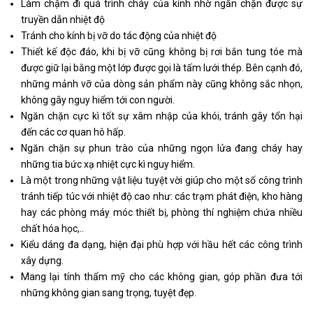
Làm chậm đi quá trình cháy của kính nhờ ngăn chặn được sự
truyền dẫn nhiệt độ
Tránh cho kính bị vỡ do tác động của nhiệt độ
Thiết kế độc đáo, khi bị vỡ cũng không bị rơi bắn tung tóe mà
được giữ lại bằng một lớp được gọi là tấm lưới thép. Bên cạnh đó,
những mảnh vỡ của dòng sản phẩm này cũng không sắc nhọn,
không gây nguy hiểm tới con người.
Ngăn chặn cực kì tốt sự xâm nhập của khói, tránh gây tổn hại
đến các cơ quan hô hấp.
Ngăn chặn sự phun trào của những ngọn lửa đang cháy hay
những tia bức xạ nhiệt cực kì nguy hiểm.
Là một trong những vật liệu tuyệt vời giúp cho một số công trình
tránh tiếp túc với nhiệt độ cao như: các trạm phát điện, kho hàng
hay các phòng máy móc thiết bị, phòng thí nghiệm chứa nhiều
chất hóa học,..
Kiểu dáng đa dạng, hiện đại phù hợp với hầu hết các công trình
xây dựng.
Mang lại tính thẩm mỹ cho các không gian, góp phần đưa tới
những không gian sang trọng, tuyệt đẹp.