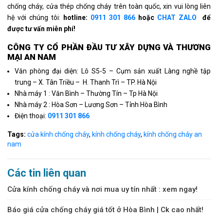
chống cháy, cửa thép chống cháy trên toàn quốc, xin vui lòng liên
hệ với chúng tôi:
hotline:
0911 301 866
hoặc
CHAT ZALO
để
được tư vấn miễn phí!
CÔNG TY CỔ PHẦN ÐẦU TƯ XÂY DỰNG VÀ THƯƠNG
MẠI AN NAM
Văn phòng đại diện: Lô S5-5 – Cụm sản xuất Làng nghề tập
trung – X. Tân Triều – H. Thanh Trì – TP. Hà Nội
Nhà máy 1 : Văn Bình – Thường Tín – Tp Hà Nội
Nhà máy 2 : Hòa Sơn – Lương Sơn – Tỉnh Hòa Bình
Điện thoại:
0911 301 866
Tags:
cửa kính chống cháy
,
kính chống cháy
,
kính chống cháy an
nam
Các tin liên quan
Cửa kính chống cháy và nơi mua uy tín nhất : xem ngay!
Báo giá cửa chống cháy giá tốt ở Hòa Bình | Ck cao nhất!