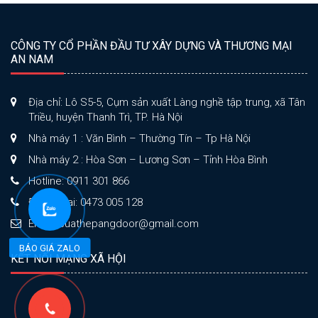
CÔNG TY CỔ PHẦN ĐẦU TƯ XÂY DỰNG VÀ THƯƠNG MẠI
AN NAM
Địa chỉ: Lô S5-5, Cụm sản xuất Làng nghề tập trung, xã Tân
Triều, huyện Thanh Trì, TP. Hà Nội
Nhà máy 1 : Văn Bình – Thường Tín – Tp Hà Nội
Nhà máy 2 : Hòa Sơn – Lương Sơn – Tỉnh Hòa Bình
Hotline: 0911 301 866
Điện thoại: 0473 005 128
Email: cuathepangdoor@gmail.com
BÁO GIÁ ZALO
KẾT NỐI MẠNG XÃ HỘI