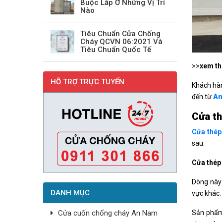
Buộc Lắp Ở Những Vị Trí
Nào
Tiêu Chuẩn Cửa Chống
Cháy QCVN 06:2021 Và
Tiêu Chuẩn Quốc Tế
>>
xem t
HỖ TRỢ TRỰC TUYẾN
Khách hàn
đến từ
An
Cửa th
Cửa thép
sau:
Cửa thép
Dòng này 
DANH MỤC
vực khác.
Sản phẩm 
Cửa cuốn chống cháy An Nam