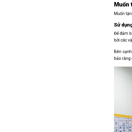
Muốn t
Muốn tận 
Sử dụn
Để đảm bả
bởi các v
Bên cạnh 
bảo rằng 