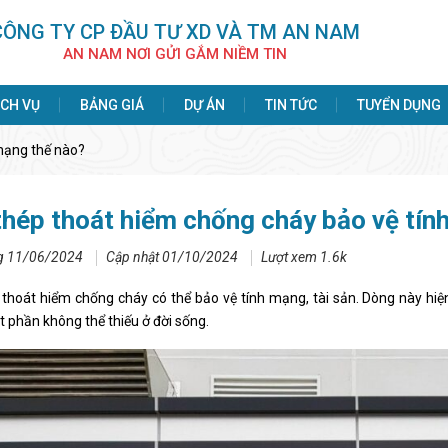
CÔNG TY CP ÐẦU TƯ XD VÀ TM AN NAM
AN NAM NƠI GỬI GẮM NIỀM TIN
ỊCH VỤ
BẢNG GIÁ
DỰ ÁN
TIN TỨC
TUYỂN DỤNG
mạng thế nào?
thép thoát hiểm chống cháy bảo vệ tín
g 11/06/2024
Cập nhật 01/10/2024
Lượt xem 1.6k
thoát hiểm chống cháy có thể bảo vệ tính mạng, tài sản. Dòng này hi
 phần không thể thiếu ở đời sống.