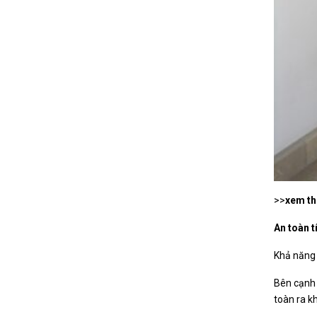
>>
xem t
An toàn 
Khả năng 
Bên cạnh 
toàn ra k