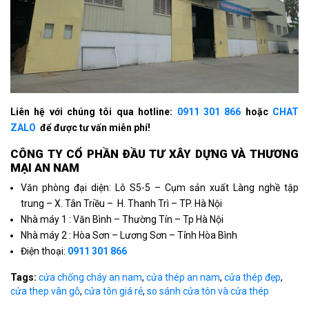
Liên hệ với chúng tôi qua hotline:
0911 301 866
hoặc
CHAT
ZALO
để được tư vấn miễn phí!
CÔNG TY CỔ PHẦN ÐẦU TƯ XÂY DỰNG VÀ THƯƠNG
MẠI AN NAM
Văn phòng đại diện: Lô S5-5 – Cụm sản xuất Làng nghề tập
trung – X. Tân Triều – H. Thanh Trì – TP. Hà Nội
Nhà máy 1 : Văn Bình – Thường Tín – Tp Hà Nội
Nhà máy 2 : Hòa Sơn – Lương Sơn – Tỉnh Hòa Bình
Điện thoại:
0911 301 866
Tags:
cửa chống cháy an nam
,
cửa thép an nam
,
cửa thép đẹp
,
cửa thep vân gỗ
,
cửa tôn giá rẻ
,
so sánh cửa tôn và cửa thép