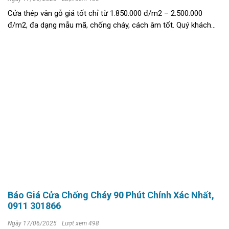
Cửa thép vân gỗ giá tốt chỉ từ 1.850.000 đ/m2 – 2.500.000
đ/m2, đa dạng mẫu mã, chống cháy, cách âm tốt. Quý khách
hãy liên hệ ngay đơn vị để được tư vấn miễn phí! >>>> XEM
NGAY: + mẫu Cửa thép ...
Báo Giá Cửa Chống Cháy 90 Phút Chính Xác Nhất,
0911 301866
Ngày 17/06/2025
Lượt xem 498