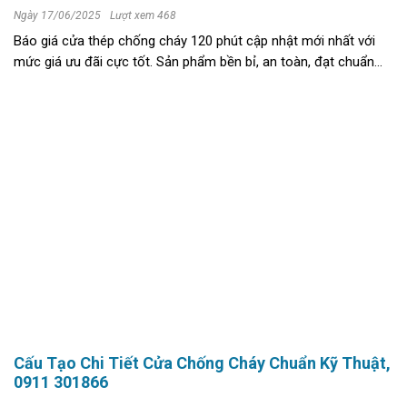
Ngày 17/06/2025
Lượt xem 468
Báo giá cửa thép chống cháy 120 phút cập nhật mới nhất với
mức giá ưu đãi cực tốt. Sản phẩm bền bỉ, an toàn, đạt chuẩn
PCCC cho chung cư và dự án xây dựng. >>xem thêm Kích
thước tiêu chuẩn cửa ...
Cấu Tạo Chi Tiết Cửa Chống Cháy Chuẩn Kỹ Thuật,
0911 301866