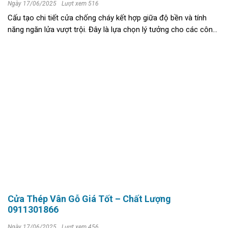
Ngày 17/06/2025
Lượt xem 516
Cấu tạo chi tiết cửa chống cháy kết hợp giữa độ bền và tính
năng ngăn lửa vượt trội. Đây là lựa chọn lý tưởng cho các công
trình yêu cầu chuẩn PCCC nghiêm ngặt. >>>> xem thêm Cửa
thép chống cháy ...
Cửa Thép Vân Gỗ Giá Tốt – Chất Lượng
0911301866
Ngày 17/06/2025
Lượt xem 456