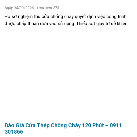
Ngày 04/03/2026
Lượt xem 278
Hồ sơ nghiệm thu cửa chống cháy quyết định việc công trình
được chấp thuận đưa vào sử dụng. Thiếu sót giấy tờ dễ khiến
thủ tục kéo dài, phát sinh chi phí không đáng có. Vì vậy, cần rà
soát kỹ ...
Báo Giá Cửa Thép Chống Cháy 120 Phút – 0911
301866