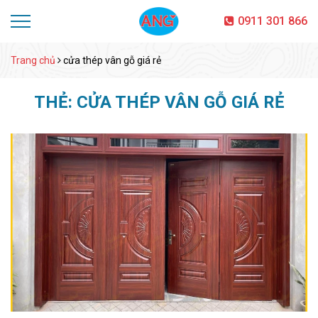
0911 301 866
Trang chủ
cửa thép vân gỗ giá rẻ
THẺ:
CỬA THÉP VÂN GỖ GIÁ RẺ