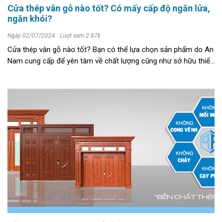
Cửa thép vân gỗ nào tốt? Có mấy cấp độ ngăn lửa,
ngăn khói?
Ngày 02/07/2024
Lượt xem 2.87k
Cửa thép vân gỗ nào tốt? Bạn có thể lựa chọn sản phẩm do An
Nam cung cấp để yên tâm về chất lượng cũng như sở hữu thiết
đạt tiêu chuẩn ISO 9001:2015. >>>> XEM NGAY: + mẫu Cửa
thép ...