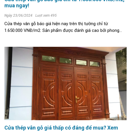
mua ngay!
Ngày 23/06/2024
Lượt xem 495
Cửa thép vân gỗ báo giá hiện nay trên thị tường chỉ từ
1.650.000 VNĐ/m2. Sản phẩm được đánh giá cao bởi phong
cách cổ điển cung như đảm bảo an toàn khi sử dụng. >>>> XEM
NGAY: + ...
Cửa thép vân gỗ giá thấp có đáng để mua? Xem