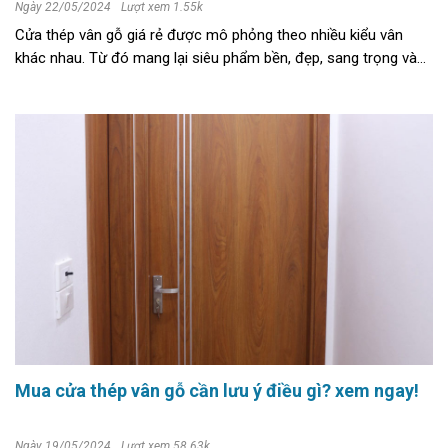
Ngày 22/05/2024
Lượt xem 1.55k
Cửa thép vân gỗ giá rẻ được mô phỏng theo nhiều kiểu vân
khác nhau. Từ đó mang lại siêu phẩm bền, đẹp, sang trọng và
nâng cao nét thẩm mỹ cho mọi công trình. Không ít người đã
phải trầm trồ về ...
Mua cửa thép vân gỗ cần lưu ý điều gì? xem ngay!
Ngày 19/05/2024
Lượt xem 58.63k