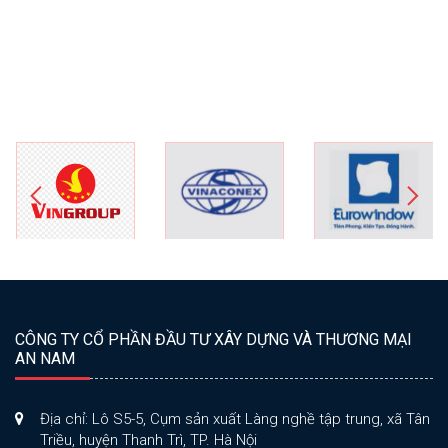
CÔNG TY CỔ PHẦN ĐẦU TƯ XÂY DỰNG VÀ THƯƠNG MẠI
AN NAM
Địa chỉ: Lô S5-5, Cụm sản xuất Làng nghề tập trung, xã Tân
Triều, huyện Thanh Trì, TP. Hà Nội