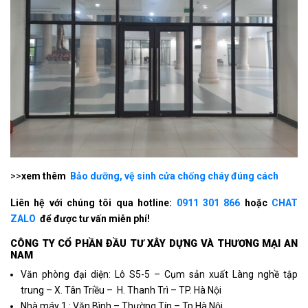
>>
xem thêm
Bảo dưỡng, vệ sinh cửa chống cháy đúng cách
Liên hệ với chúng tôi qua hotline:
0911 301 866
hoặc
CHAT
ZALO
để được tư vấn miễn phí!
CÔNG TY CỔ PHẦN ÐẦU TƯ XÂY DỰNG VÀ THƯƠNG MẠI AN
NAM
Văn phòng đại diện: Lô S5-5 – Cụm sản xuất Làng nghề tập
trung – X. Tân Triều – H. Thanh Trì – TP. Hà Nội
Nhà máy 1 : Văn Bình – Thường Tín – Tp Hà Nội