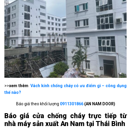
>>
xem thêm
Vách kính chống cháy có ưu điểm gì – công dụng
thế nào?
Báo giá theo khối lượng
0911301866
(AN NAM DOOR)
Báo giá cửa chống cháy trực tiếp từ
nhà máy sản xuất An Nam tại Thái Bình