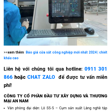
>>
xem thêm
Báo giá cửa sắt công nghiệp mới nhất 2024 | chiết
khấu cao
Liên hệ với chúng tôi qua hotline:
0911 301
866
hoặc
CHAT ZALO
để được tư vấn miễn
phí!
CÔNG TY CỔ PHẦN ÐẦU TƯ XÂY DỰNG VÀ THƯƠNG
MẠI AN NAM
Văn phòng đại diện: Lô S5-5 – Cụm sản xuất Làng nghề tập