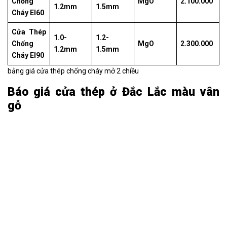
Chống
MgO
2.100.000
1.2mm
1.5mm
Cháy EI60
Cửa Thép
1.0-
1.2-
Chống
MgO
2.300.000
1.2mm
1.5mm
Cháy EI90
bảng giá cửa thép chống cháy mở 2 chiều
Báo giá cửa thép ở Đắc Lắc màu vân
gỗ