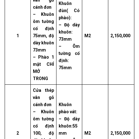
vân gỗ
Khuôn
cánh đơn
đùn( Có
– Khuôn
phào):
ôm tường
– Độ dày
cố định
khuôn:
1
75mm, độ
M2
2,150,000
73mm
dày khuôn
– Ôm
73mm
tường cố
– Phào 1
định:
mặt CHỈ
75mm
MỞ
TRONG
Cửa thép
vân gỗ
cánh đơn
Khuôn
– Khuôn
phào vát:
ôm tường
– Độ dày
cố định
khuôn:55
2
100, độ
mm
M2
2,150,000