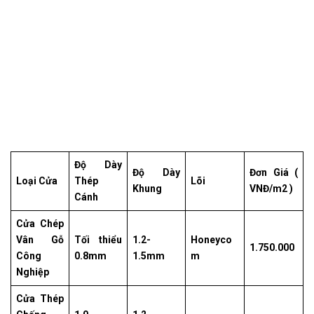
Độ Dày
Độ Dày
Đơn Giá (
Loại Cửa
Thép
Lõi
Khung
VNĐ/m2 )
Cánh
Cửa Chép
Vân Gỗ
Tối thiểu
1.2-
Honeyco
1.750.000
Công
0.8mm
1.5mm
m
Nghiệp
Cửa Thép