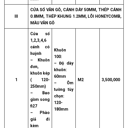
CỬA SỔ VÂN GỖ, CÁNH DÀY 50MM, THÉP CÁNH
III
0.8MM, THÉP KHUNG 1.2MM, LÕI HONEYCOMB,
MÀU VÂN GỖ
Cửa sổ
1,2,3,4,6
cánh có
Khuôn
huỳnh
100:
– Khuôn
– Độ dày
đơn,
khuôn:
khuôn kép
60mm
1
( 120-
M2
3,500,000
– Ôm
250mm)
tường tùy
– Bao
chọn:
gồm song
120-
fi27
180mm
– Phào
giả đi
kèm