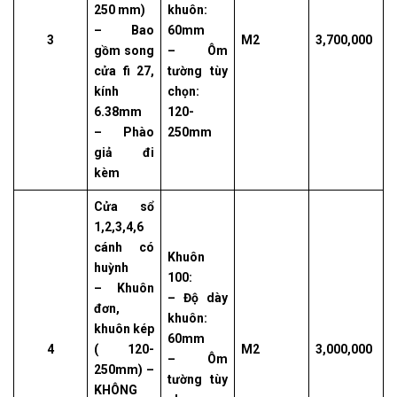
250 mm)
khuôn:
– Bao
60mm
3
M2
3,700,000
gồm song
– Ôm
cửa fi 27,
tường tùy
kính
chọn:
6.38mm
120-
– Phào
250mm
giả đi
kèm
Cửa sổ
1,2,3,4,6
cánh có
Khuôn
huỳnh
100:
– Khuôn
– Độ dày
đơn,
khuôn:
khuôn kép
60mm
4
( 120-
M2
3,000,000
– Ôm
250mm) –
tường tùy
KHÔNG