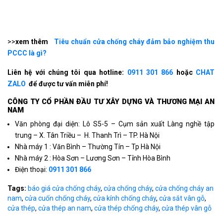
>>
xem thêm
Tiêu chuẩn cửa chống cháy đảm bảo nghiệm thu
PCCC là gì?
Liên hệ với chúng tôi qua hotline:
0911 301 866
hoặc
CHAT
ZALO
để được tư vấn miễn phí!
CÔNG TY CỔ PHẦN ÐẦU TƯ XÂY DỰNG VÀ THƯƠNG MẠI AN
NAM
Văn phòng đại diện: Lô S5-5 – Cụm sản xuất Làng nghề tập
trung – X. Tân Triều – H. Thanh Trì – TP. Hà Nội
Nhà máy 1 : Văn Bình – Thường Tín – Tp Hà Nội
Nhà máy 2 : Hòa Sơn – Lương Sơn – Tỉnh Hòa Bình
Điện thoại:
0911 301 866
Tags:
báo giá cửa chống cháy
,
cửa chống cháy
,
cửa chống cháy an
nam
,
cửa cuốn chống cháy
,
cửa kính chống cháy
,
cửa sắt vân gỗ
,
cửa thép
,
cửa thép an nam
,
cửa thép chống cháy
,
cửa thép vân gỗ