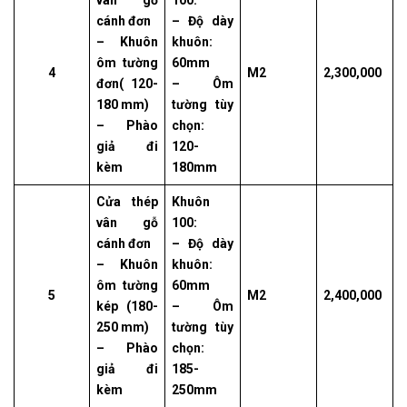
vân gỗ
100:
cánh đơn
– Độ dày
– Khuôn
khuôn:
ôm tường
60mm
4
M2
2,300,000
đơn( 120-
– Ôm
180 mm)
tường tùy
– Phào
chọn:
giả đi
120-
kèm
180mm
Cửa thép
Khuôn
vân gỗ
100:
cánh đơn
– Độ dày
– Khuôn
khuôn:
ôm tường
60mm
5
M2
2,400,000
kép (180-
– Ôm
250 mm)
tường tùy
– Phào
chọn:
giả đi
185-
kèm
250mm