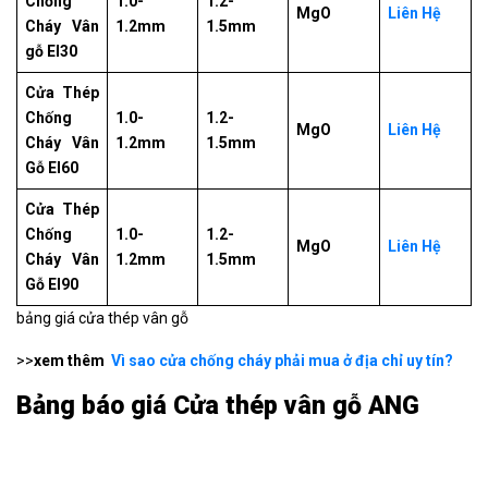
Chống
1.0-
1.2-
MgO
Liên Hệ
Cháy Vân
1.2mm
1.5mm
gỗ EI30
Cửa Thép
Chống
1.0-
1.2-
MgO
Liên Hệ
Cháy Vân
1.2mm
1.5mm
Gỗ EI60
Cửa Thép
Chống
1.0-
1.2-
MgO
Liên Hệ
Cháy Vân
1.2mm
1.5mm
Gỗ EI90
bảng giá cửa thép vân gỗ
>>
xem thêm
Vì sao cửa chống cháy phải mua ở địa chỉ uy tín?
Bảng báo giá Cửa thép vân gỗ ANG