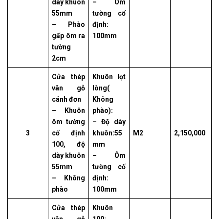
dày khuôn
– Ôm
55mm
tường cố
– Phào
định:
gấp ôm ra
100mm
tường
2cm
Cửa thép
Khuôn lọt
vân gỗ
lòng(
cánh đơn
Không
– Khuôn
phào):
ôm tường
– Độ dày
3
cố định
khuôn:55
M2
2,150,000
100, độ
mm
dày khuôn
– Ôm
55mm
tường cố
– Không
định:
phào
100mm
Cửa thép
Khuôn