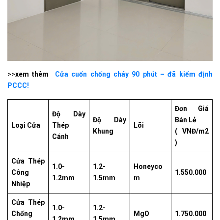
>>
xem thêm
Cửa cuốn chống cháy 90 phút – đã kiểm định
PCCC!
Đơn Giá
Độ Dày
Độ Dày
Bán Lẻ
Loại Cửa
Thép
Lõi
Khung
( VNĐ/m2
Cánh
)
Cửa Thép
1.0-
1.2-
Honeyco
Công
1.550.000
1.2mm
1.5mm
m
Nhiệp
Cửa Thép
1.0-
1.2-
Chống
MgO
1.750.000
1.2mm
1.5mm