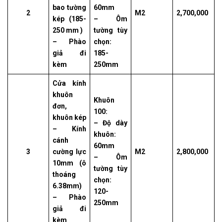
bao tường
60mm
2
M2
2,700,000
kép (185-
– Ôm
250 mm )
tường tùy
– Phào
chọn:
giả đi
185-
kèm
250mm
Cửa kính
khuôn
Khuôn
đơn,
100:
khuôn kép
– Độ dày
– Kính
khuôn:
cánh
60mm
3
cường lực
M2
2,800,000
– Ôm
10mm (ô
tường tùy
thoáng
chọn:
6.38mm)
120-
– Phào
250mm
giả đi
kèm