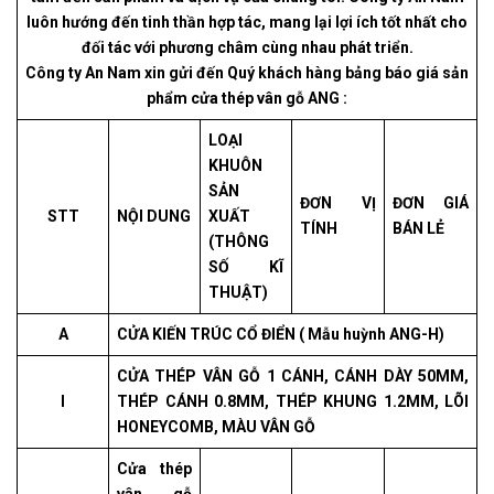
luôn hướng đến tinh thần hợp tác, mang lại lợi ích tốt nhất cho
đối tác với phương châm cùng nhau phát triển.
Công ty An Nam xin gửi đến Quý khách hàng bảng báo giá sản
phẩm cửa thép vân gỗ ANG :
LOẠI
KHUÔN
SẢN
ĐƠN VỊ
ĐƠN GIÁ
STT
NỘI DUNG
XUẤT
TÍNH
BÁN LẺ
(THÔNG
SỐ KĨ
THUẬT)
A
CỬA KIẾN TRÚC CỔ ĐIỂN ( Mẫu huỳnh ANG-H)
CỬA THÉP VÂN GỖ 1 CÁNH, CÁNH DÀY 50MM,
I
THÉP CÁNH 0.8MM, THÉP KHUNG 1.2MM, LÕI
HONEYCOMB, MÀU VÂN GỖ
Cửa thép