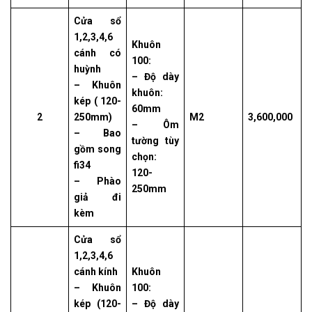
Cửa sổ
1,2,3,4,6
Khuôn
cánh có
100:
huỳnh
– Độ dày
– Khuôn
khuôn:
kép ( 120-
60mm
2
250mm)
M2
3,600,000
– Ôm
– Bao
tường tùy
gồm song
chọn:
fi34
120-
– Phào
250mm
giả đi
kèm
Cửa sổ
1,2,3,4,6
cánh kính
Khuôn
– Khuôn
100:
kép (120-
– Độ dày