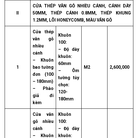
CỬA THÉP VÂN GỖ NHIỀU CÁNH, CÁNH DÀY
II
50MM, THÉP CÁNH 0.8MM, THÉP KHUNG
1.2MM, LÕI HONEYCOMB, MÀU VÂN GỖ
Cửa thép
Khuôn
vân gỗ
100:
nhiều
– Độ dày
cánh
khuôn:
– Khuôn
60mm
1
bao tường
M2
2,600,000
– Ôm
đơn (100
tường tùy
– 180mm)
chọn:
– Phào
120-
giả đi
180mm
kèm
Cửa vân
Khuôn
gỗ nhiều
100:
cánh
– Độ dày
– Khuôn
khuôn: