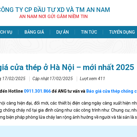
CÔNG TY CP ÐẦU TƯ XD VÀ TM AN NAM
AN NAM NƠI GỬI GẮM NIỀM TIN
ỊCH VỤ
BẢNG GIÁ
DỰ ÁN
TIN TỨC
TUYỂN DỤNG
iá cửa thép ở Hà Nội – mới nhất 2025
g 17/02/2025
Cập nhật 17/02/2025
Lượt xem 411
 đến Hotline
0911.301.866
để ANG tư vấn và
Báo giá cửa thép chống c
hội càng hiện đại, đổi mới, các thiết bị điện càng ngày càng xuất hiện nhi
g chống cháy nổ tại gia đình cũng như các công trình như: Chung cư, nhà
ng biện pháp phòng lửa cháy lan rộng ảnh hưởng về người và tài sản là