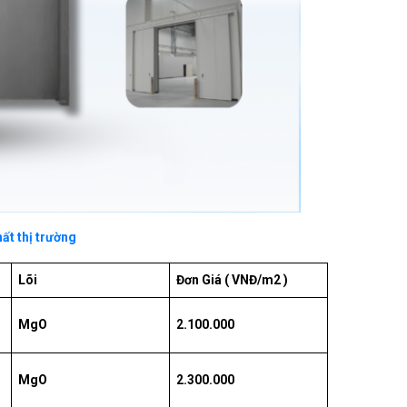
ất thị trường
Lõi
Đơn Giá ( VNĐ/m2 )
MgO
2.100.000
MgO
2.300.000