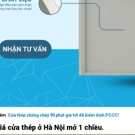
hêm
Cửa thép chống cháy 90 phút giá tốt đã kiểm định PCCC!
iá cửa thép ở Hà Nội mở 1 chiều.