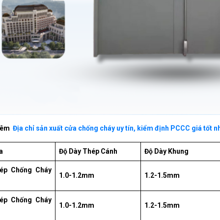
hêm
Địa chỉ sản xuất cửa chống cháy uy tín, kiểm định PCCC giá tốt nh
a
Độ Dày Thép Cánh
Độ Dày Khung
ép Chống Cháy
1.0-1.2mm
1.2-1.5mm
ép Chống Cháy
1.0-1.2mm
1.2-1.5mm