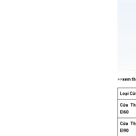
>>
xem t
Loại Cử
Cửa Th
EI60
Cửa Th
EI90