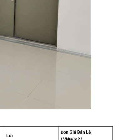
Đơn Giá Bán Lẻ
Lõi
( VNĐ/m2 )