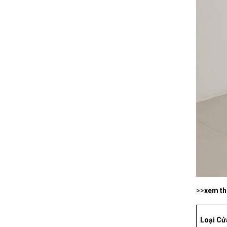
>>
xem t
Loại Cử