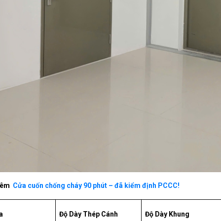
hêm
Cửa cuốn chống cháy 90 phút – đã kiểm định PCCC!
a
Độ Dày Thép Cánh
Độ Dày Khung