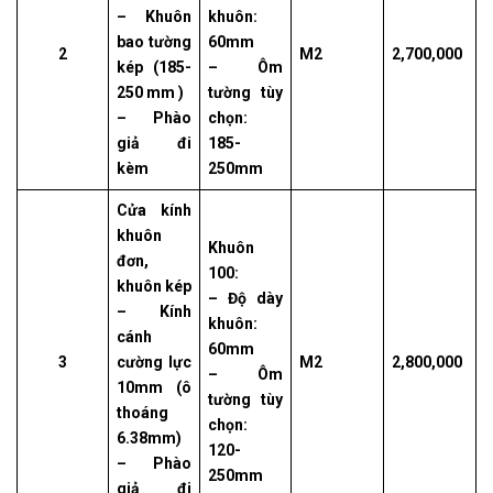
– Khuôn
khuôn:
bao tường
60mm
2
M2
2,700,000
kép (185-
– Ôm
250 mm )
tường tùy
– Phào
chọn:
giả đi
185-
kèm
250mm
Cửa kính
khuôn
Khuôn
đơn,
100:
khuôn kép
– Độ dày
– Kính
khuôn:
cánh
60mm
3
cường lực
M2
2,800,000
– Ôm
10mm (ô
tường tùy
thoáng
chọn:
6.38mm)
120-
– Phào
250mm
giả đi