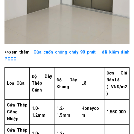
>>
xem thêm
Cửa cuốn chống cháy 90 phút – đã kiểm định
PCCC!
Đơn Giá
Độ Dày
Độ Dày
Bán Lẻ
Loại Cửa
Thép
Lõi
Khung
( VNĐ/m2
Cánh
)
Cửa Thép
1.0-
1.2-
Honeyco
Công
1.550.000
1.2mm
1.5mm
m
Nhiệp
Cửa Thép
1.0-
1.2-