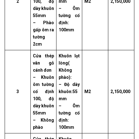
2
100, độ
mm
M2
2,150,000
dày khuôn
– Ôm
55mm
tường cố
– Phào
định:
gấp ôm ra
100mm
tường
2cm
Cửa thép
Khuôn lọt
vân gỗ
lòng(
cánh đơn
Không
– Khuôn
phào):
ôm tường
– Độ dày
3
cố định
khuôn:55
M2
2,150,000
100, độ
mm
dày khuôn
– Ôm
55mm
tường cố
– Không
định:
phào
100mm