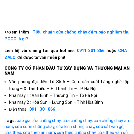
>>
xem thêm
Tiêu chuẩn cửa chống cháy đảm bảo nghiệm thu
PCCC là gì?
Liên hệ với chúng tôi qua hotline:
0911 301 866
hoặc
CHAT
ZALO
để được tư vấn miễn phí!
CÔNG TY CỔ PHẦN ÐẦU TƯ XÂY DỰNG VÀ THƯƠNG MẠI AN
NAM
Văn phòng đại diện: Lô S5-5 – Cụm sản xuất Làng nghề tập
trung – X. Tân Triều – H. Thanh Trì – TP. Hà Nội
Nhà máy 1 : Văn Bình – Thường Tín – Tp Hà Nội
Nhà máy 2 : Hòa Sơn – Lương Sơn – Tỉnh Hòa Bình
Điện thoại:
0911 301 866
Tags:
báo giá cửa chống cháy
,
cửa chống cháy
,
cửa chống cháy an
nam
,
cửa cuốn chống cháy
,
cửa kính chống cháy
,
cửa sắt vân gỗ
,
cửa thép
,
cửa thép an nam
,
cửa thép chống cháy
,
cửa thép vân gỗ