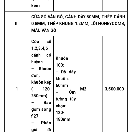
kèm
CỬA SỔ VÂN GỖ, CÁNH DÀY 50MM, THÉP CÁNH
III
0.8MM, THÉP KHUNG 1.2MM, LÕI HONEYCOMB,
MÀU VÂN GỖ
Cửa sổ
1,2,3,4,6
cánh có
Khuôn
huỳnh
100:
– Khuôn
– Độ dày
đơn,
khuôn:
khuôn kép
60mm
1
( 120-
M2
3,500,000
– Ôm
250mm)
tường tùy
– Bao
chọn:
gồm song
120-
fi27
180mm
– Phào
giả đi