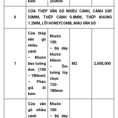
kèm
250mm
CỬA THÉP VÂN GỖ NHIỀU CÁNH, CÁNH DÀY
II
50MM, THÉP CÁNH 0.8MM, THÉP KHUNG
1.2MM, LÕI HONEYCOMB, MÀU VÂN GỖ
Cửa thép
Khuôn
vân gỗ
100:
nhiều
– Độ dày
cánh
khuôn:
– Khuôn
60mm
1
bao tường
M2
2,600,000
– Ôm
đơn (100
tường tùy
– 180mm)
chọn:
– Phào
120-
giả đi
180mm
kèm
Cửa vân
Khuôn
gỗ nhiều
100:
cánh
– Độ dày