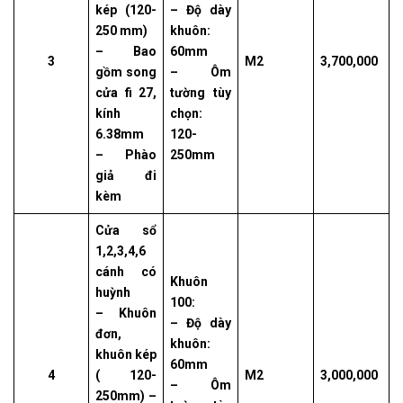
kép (120-
– Độ dày
250 mm)
khuôn:
– Bao
60mm
3
M2
3,700,000
gồm song
– Ôm
cửa fi 27,
tường tùy
kính
chọn:
6.38mm
120-
– Phào
250mm
giả đi
kèm
Cửa sổ
1,2,3,4,6
cánh có
Khuôn
huỳnh
100:
– Khuôn
– Độ dày
đơn,
khuôn:
khuôn kép
60mm
4
( 120-
M2
3,000,000
– Ôm
250mm) –