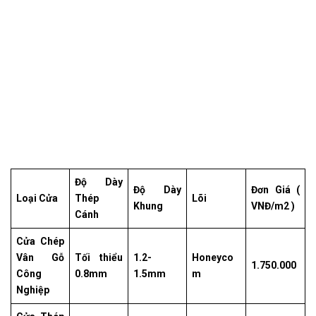
Độ Dày
Độ Dày
Đơn Giá (
Loại Cửa
Thép
Lõi
Khung
VNĐ/m2 )
Cánh
Cửa Chép
Vân Gỗ
Tối thiểu
1.2-
Honeyco
1.750.000
Công
0.8mm
1.5mm
m
Nghiệp