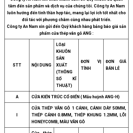
tâm đến sản phẩm và dịch vụ của chúng tôi. Công ty An Nam
luôn hướng đến tinh thần hợp tác, mang lại lợi ích tốt nhất cho
đối tác với phương châm cùng nhau phát triển.
Công ty An Nam xin gửi đến Quý khách hàng bảng báo giá sản
phẩm cửa thép vân gỗ ANG :
LOẠI
KHUÔN
SẢN
ĐƠN VỊ
ĐƠN GIÁ
STT
NỘI DUNG
XUẤT
TÍNH
BÁN LẺ
(THÔNG
SỐ KĨ
THUẬT)
A
CỬA KIẾN TRÚC CỔ ĐIỂN ( Mẫu huỳnh ANG-H)
CỬA THÉP VÂN GỖ 1 CÁNH, CÁNH DÀY 50MM,
I
THÉP CÁNH 0.8MM, THÉP KHUNG 1.2MM, LÕI
HONEYCOMB, MÀU VÂN GỖ