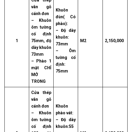
Cửa thép
vân gỗ
Khuôn
cánh đơn
đùn( Có
– Khuôn
phào):
ôm tường
– Độ dày
cố định
khuôn:
1
75mm, độ
M2
2,150,000
73mm
dày khuôn
– Ôm
73mm
tường cố
– Phào 1
định:
mặt CHỈ
75mm
MỞ
TRONG
Cửa thép
vân gỗ
cánh đơn
Khuôn
– Khuôn
phào vát:
ôm tường
– Độ dày
cố định
khuôn:55