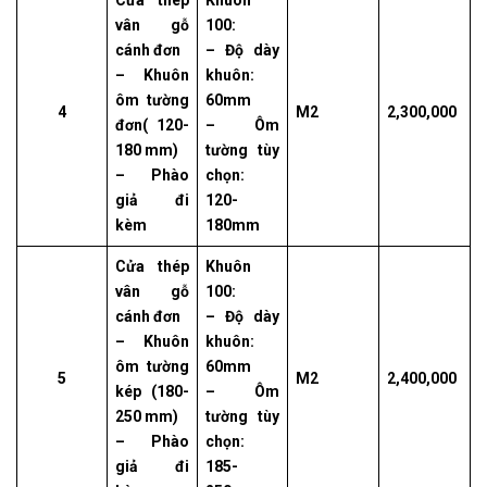
Cửa thép
Khuôn
vân gỗ
100:
cánh đơn
– Độ dày
– Khuôn
khuôn:
ôm tường
60mm
4
M2
2,300,000
đơn( 120-
– Ôm
180 mm)
tường tùy
– Phào
chọn:
giả đi
120-
kèm
180mm
Cửa thép
Khuôn
vân gỗ
100:
cánh đơn
– Độ dày
– Khuôn
khuôn:
ôm tường
60mm
5
M2
2,400,000
kép (180-
– Ôm
250 mm)
tường tùy
– Phào
chọn:
giả đi
185-