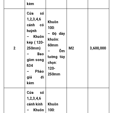
kèm
Cửa sổ
1,2,3,4,6
Khuôn
cánh có
100:
huỳnh
– Độ dày
– Khuôn
khuôn:
kép ( 120-
60mm
2
250mm)
M2
3,600,000
– Ôm
– Bao
tường tùy
gồm song
chọn:
fi34
120-
– Phào
250mm
giả đi
kèm
Cửa sổ
1,2,3,4,6
cánh kính
Khuôn
– Khuôn
100: