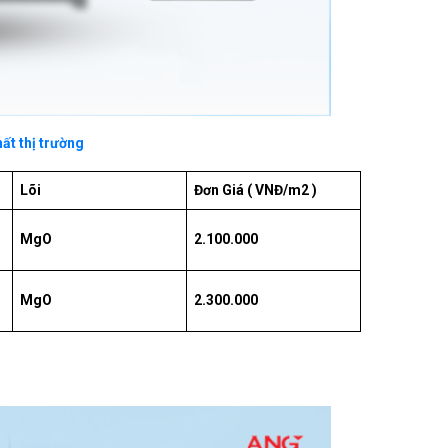
ất thị trường
Lõi
Đơn Giá ( VNĐ/m2 )
MgO
2.100.000
MgO
2.300.000