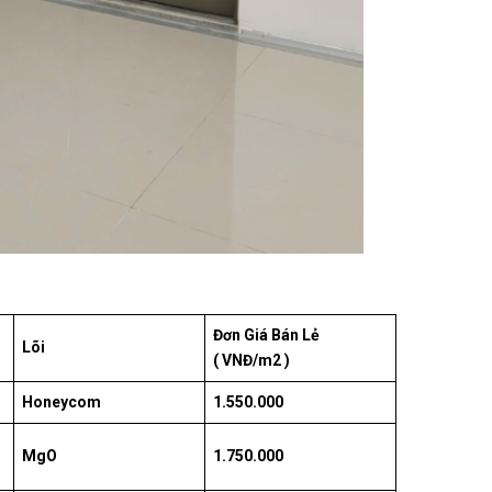
Đơn Giá Bán Lẻ
Lõi
( VNĐ/m2 )
Honeycom
1.550.000
MgO
1.750.000