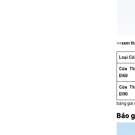
>>
xem t
Loại Cử
Cửa Th
EI60
Cửa Th
EI90
bảng giá 
Báo g