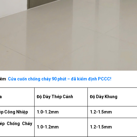
hêm
Cửa cuốn chống cháy 90 phút – đã kiểm định PCCC!
a
Độ Dày Thép Cánh
Độ Dày Khung
ép Công Nhiệp
1.0-1.2mm
1.2-1.5mm
ép Chống Cháy
1.0-1.2mm
1.2-1.5mm