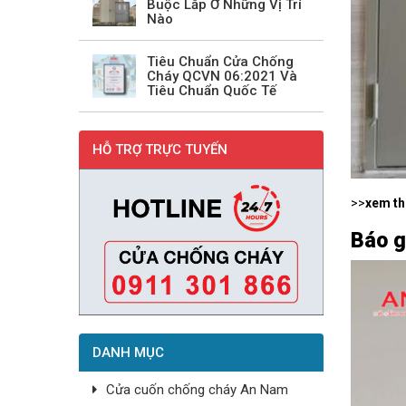
Buộc Lắp Ở Những Vị Trí
Nào
Tiêu Chuẩn Cửa Chống
Cháy QCVN 06:2021 Và
Tiêu Chuẩn Quốc Tế
HỖ TRỢ TRỰC TUYẾN
>>
xem t
Báo g
DANH MỤC
Cửa cuốn chống cháy An Nam