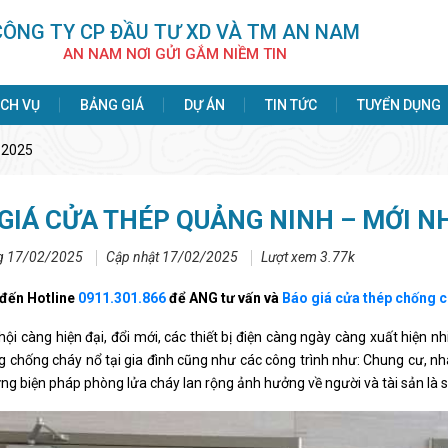
CÔNG TY CP ÐẦU TƯ XD VÀ TM AN NAM
AN NAM NƠI GỬI GẮM NIỀM TIN
ỊCH VỤ
BẢNG GIÁ
DỰ ÁN
TIN TỨC
TUYỂN DỤNG
 2025
GIÁ CỬA THÉP QUẢNG NINH – MỚI N
g 17/02/2025
Cập nhật 17/02/2025
Lượt xem 3.77k
 đến Hotline
0911.301.866
để ANG tư vấn và
Báo giá cửa thép chống 
hội càng hiện đại, đổi mới, các thiết bị điện càng ngày càng xuất hiện nhi
g chống cháy nổ tại gia đình cũng như các công trình như: Chung cư, nhà
ng biện pháp phòng lửa cháy lan rộng ảnh hưởng về người và tài sản là