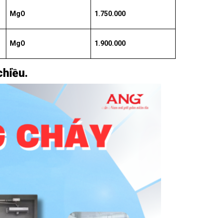
MgO
1.750.000
MgO
1.900.000
chiều.