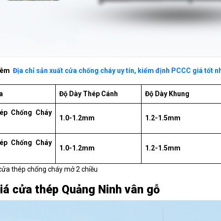
hêm
Địa chỉ sản xuất cửa chống cháy uy tín, kiểm định PCCC giá tốt nh
a
Độ Dày Thép Cánh
Độ Dày Khung
ép Chống Cháy
1.0-1.2mm
1.2-1.5mm
ép Chống Cháy
1.0-1.2mm
1.2-1.5mm
cửa thép chống cháy mở 2 chiều
iá cửa thép Quảng Ninh vân gỗ