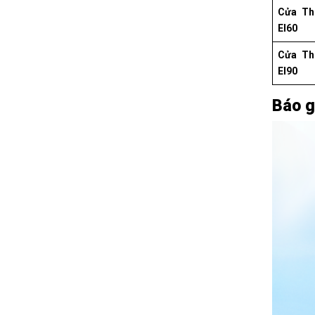
Cửa Th
EI60
Cửa Th
EI90
Báo g