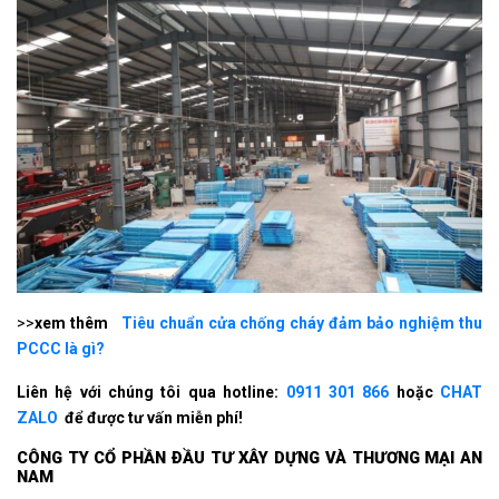
>>
xem thêm
Tiêu chuẩn cửa chống cháy đảm bảo nghiệm thu
PCCC là gì?
Liên hệ với chúng tôi qua hotline:
0911 301 866
hoặc
CHAT
ZALO
để được tư vấn miễn phí!
CÔNG TY CỔ PHẦN ÐẦU TƯ XÂY DỰNG VÀ THƯƠNG MẠI AN
NAM