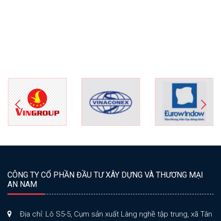
CÔNG TY CỔ PHẦN ĐẦU TƯ XÂY DỰNG VÀ THƯƠNG MẠI
AN NAM
Địa chỉ: Lô S5-5, Cụm sản xuất Làng nghề tập trung, xã Tân