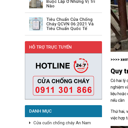
Buộc Lắp Ở Những Vị Trí
Nào
Tiêu Chuẩn Cửa Chống
Cháy QCVN 06:2021 Và
Tiêu Chuẩn Quốc Tế
HỖ TRỢ TRỰC TUYẾN
>>>> xem
Quy t
Có hai lý 
nghiệm và
liệu hoặc
nếu cần
DANH MỤC
Thứ hai, 
việc hợp 
Cửa cuốn chống cháy An Nam