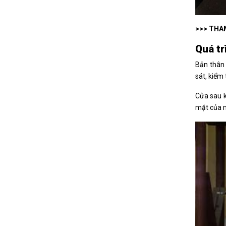
>>> THA
Quá tr
Bản thân 
sát, kiểm
Cửa sau k
mặt của m