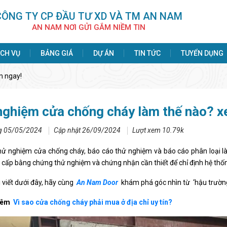
CÔNG TY CP ÐẦU TƯ XD VÀ TM AN NAM
AN NAM NƠI GỬI GẮM NIỀM TIN
ỊCH VỤ
BẢNG GIÁ
DỰ ÁN
TIN TỨC
TUYỂN DỤNG
m ngay!
nghiệm cửa chống cháy làm thế nào? x
g 05/05/2024
Cập nhật 26/09/2024
Lượt xem 10.79k
hử nghiệm cửa chống cháy, báo cáo thử nghiệm và báo cáo phân loại là 
 cấp bằng chứng thử nghiệm và chứng nhận cần thiết để chỉ định hệ thố
 viết dưới đây, hãy cùng
An Nam Door
khám phá góc nhìn từ ‘hậu trườn
hêm
Vì sao cửa chống cháy phải mua ở địa chỉ uy tín?