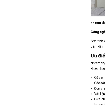
>>
xem t
Công ngh
Sơn tĩnh 
bám dính 
Ưu điể
Nhờ mang 
khách hàn
Cửa ch
Các sả
Đơn vị 
Vật liệ
Cửa ch
tương 