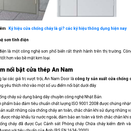
hêm
Ký hiệu cửa chống cháy là gì? các ký hiệu thông dụng hiện nay
ệ sơn tĩnh điện
điện là một công nghệ sơn phổ biến rất thịnh hành trên thị trường. C
tốt hơn vào bề mặt kim loại.
m nổi bật cửa thép An Nam
lại các giá trị vượt trội, An Nam Door là
công ty sản xuất cửa chống 
g yêu thích nhờ vào một số ưu điểm nổi bật dưới đây.
ống cháy sử dụng bằng dây chuyền công nghệ Nhật Bản.
n phẩm bảo đảm tiêu chuẩn chất lượng ISO 9001:2008 được chứng nhận b
sản xuất những cửa chống cháy an toàn, chắc chắn khi sử dụng những vật 
u được nhập khẩu từ nước ngoài, đảm bảo an toàn và tính chắc chắn khi 
ống cháy đã được Cục Cảnh sát Phòng cháy Chữa cháy kiểm định và
đương với tiêu chuẩn của Anh (BS.EN 1634-2000).