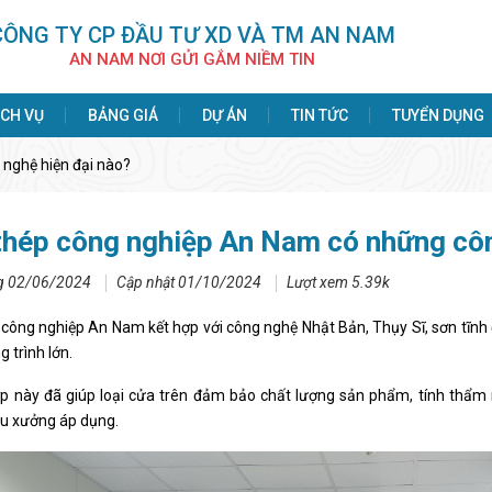
CÔNG TY CP ÐẦU TƯ XD VÀ TM AN NAM
AN NAM NƠI GỬI GẮM NIỀM TIN
ỊCH VỤ
BẢNG GIÁ
DỰ ÁN
TIN TỨC
TUYỂN DỤNG
nghệ hiện đại nào?
thép công nghiệp An Nam có những côn
g 02/06/2024
Cập nhật 01/10/2024
Lượt xem 5.39k
công nghiệp An Nam kết hợp với công nghệ Nhật Bản, Thụy Sĩ, sơn tĩnh đi
 trình lớn.
p này đã giúp loại cửa trên đảm bảo chất lượng sản phẩm, tính thẩm
u xưởng áp dụng.