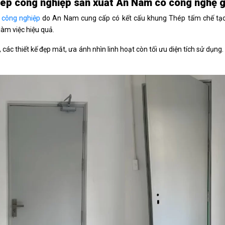
ép công nghiệp sản xuất An Nam có công nghệ gì
 công nghiệp
do An Nam cung cấp có kết cấu khung Thép tấm chế tạo t
làm việc hiệu quả.
, các thiết kế đẹp mắt, ưa ánh nhìn linh hoạt còn tối ưu diện tích sử dụn