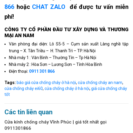
866
hoặc
CHAT ZALO
để được tư vấn miễn
phí!
CÔNG TY CỔ PHẦN ÐẦU TƯ XÂY DỰNG VÀ THƯƠNG
MẠI AN NAM
Văn phòng đại diện: Lô S5-5 – Cụm sản xuất Làng nghề tập
trung – X. Tân Triều – H. Thanh Trì – TP. Hà Nội
Nhà máy 1 : Văn Bình – Thường Tín – Tp Hà Nội
Nhà máy 2 : Hòa Sơn – Lương Sơn – Tỉnh Hòa Bình
Điện thoại:
0911 301 866
Tags:
báo giá cửa chống cháy ở hà nội
,
cửa chống cháy an nam
,
cửa chống cháy ei60
,
cửa chống cháy ở hà nội
,
giá cửa chống cháy
tốt
Các tin liên quan
Cửa kính chống cháy Vĩnh Phúc | giá tốt nhất gọi
0911301866