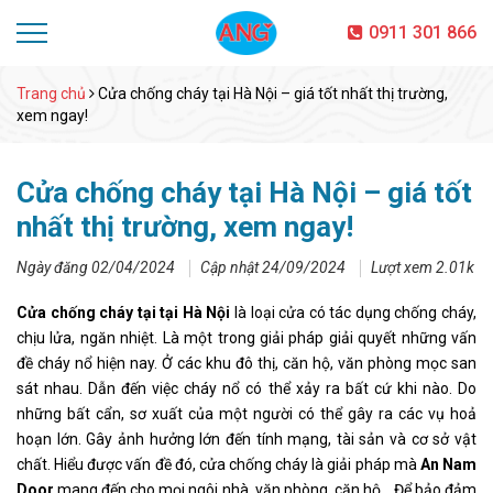
0911 301 866
Trang chủ
Cửa chống cháy tại Hà Nội – giá tốt nhất thị trường,
xem ngay!
Cửa chống cháy tại Hà Nội – giá tốt
nhất thị trường, xem ngay!
Ngày đăng 02/04/2024
Cập nhật 24/09/2024
Lượt xem 2.01k
Cửa chống cháy tại tại Hà Nội
là loại cửa có tác dụng chống cháy,
chịu lửa, ngăn nhiệt. Là một trong giải pháp giải quyết những vấn
đề cháy nổ hiện nay. Ở các khu đô thị, căn hộ, văn phòng mọc san
sát nhau. Dẫn đến việc cháy nổ có thể xảy ra bất cứ khi nào. Do
những bất cẩn, sơ xuất của một người có thể gây ra các vụ hoả
hoạn lớn. Gây ảnh hưởng lớn đến tính mạng, tài sản và cơ sở vật
chất. Hiểu được vấn đề đó, cửa chống cháy là giải pháp mà
An Nam
Door
mang đến cho mọi ngôi nhà, văn phòng, căn hộ,…Để bảo đảm