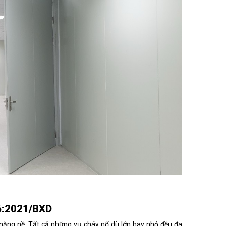
06:2021/BXD
 nặng nề. Tất cả những vụ cháy nổ dù lớn hay nhỏ đều đa