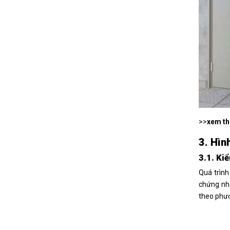
>>
xem t
3. Hìn
3.1. Ki
Quá trình
chứng nhậ
theo phươ