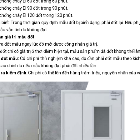
chống cháy EI 60 đốt trong 60 phút.
chống cháy EI 90 đốt trong 90 phút.
chống cháy EI 120 đốt trong 120 phút.
biết: Trong thời gian quy định mẫu đốt bị biến dạng, phải đốt lại. Nếu p
ẫu vẫn tính là không đạt.
n giá trị mẫu đốt:
ửa đốt mẫu ngay lúc đó mới được công nhận giá trị.
đốt chỉ có giá trị ở thời điểm hiện tại, mẫu sản phẩm đã đốt không thể là
í đốt mẫu:
Có chi phí thử nghiệm khá cao, do cần phải đốt mẫu theo kí
 cao chính là nếu mẫu không đạt phải đốt nhiều lần.
 ra kiểm định
: Chi phí có thể lên đến hàng trăm triệu, nguyên nhân của v