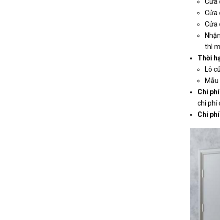
Cửa 
Cửa 
Cửa 
Nhận 
thì m
Thời hạ
Lô c
Mẫu 
Chi ph
chi phí
Chi phí