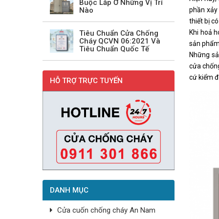
Buộc Lắp Ở Những Vị Trí
Nào
phần xảy 
thiết bị c
Khi hoả h
Tiêu Chuẩn Cửa Chống
Cháy QCVN 06:2021 Và
sản phẩm 
Tiêu Chuẩn Quốc Tế
Những sả
cửa chống
cứ kiểm đ
HỖ TRỢ TRỰC TUYẾN
DANH MỤC
Cửa cuốn chống cháy An Nam