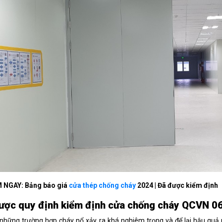
 NGAY: Bảng báo giá
cửa thép chống cháy
2024 | Đã được kiểm định
lược quy định kiểm định cửa chống cháy QCVN 
 những trường hợp cháy nổ xảy ra khá nghiêm trọng và để lại hậu quả