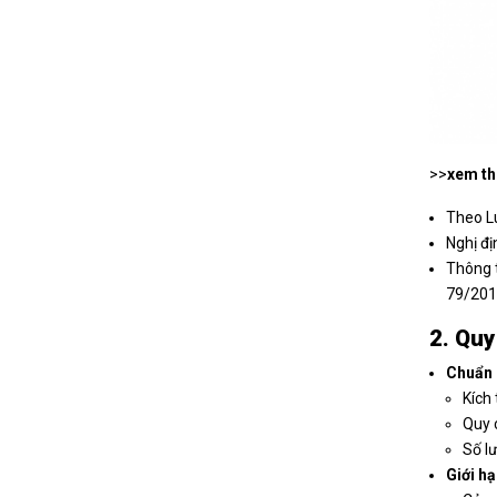
>>
xem t
Theo L
Nghị đị
Thông t
79/201
2. Quy
Chuẩn 
Kích
Quy 
Số l
Giới hạ