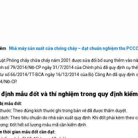
hêm
Nhà máy sản xuất cửa chống cháy – đạt chuẩn nghiệm thu PCC
uật Phòng cháy chữa cháy năm 2001 được sửa đổi bổ sung thêm vào n
nh số 79/2014/NĐ-CP ngày 31/7/2014 của Chính phủ đã quy định cụ thể v
ư số 66/2014/TT-BCA ngày 16/12/2014 của Bộ Công An đã quy định chi t
4/NĐ-CP.
 định mẫu đốt và thí nghiệm trong quy định kiể
bị mẫu đốt:
 thước: Theo đúng kích thước ghi trong bản vẽ đã được thẩm duyệt.
cách: Theo tiêu chuẩn do nhà sản xuất quy định. Khi đốt phải kèm theo c
ượng
:
Đốt hết số lượng mẫu mã cần kiểm định.
n thời gian mẫu đốt cần đạt: