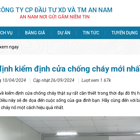
CÔNG TY CP ÐẦU TƯ XD VÀ TM AN NAM
AN NAM NƠI GỬI GẮM NIỀM TIN
ỊCH VỤ
BẢNG GIÁ
DỰ ÁN
TIN TỨC
TUYỂN DỤNG
 xem ngay
định kiểm định cửa chống cháy mới nhấ
g 10/04/2024
Cập nhật 26/09/2024
Lượt xem 1.67k
về kiểm định cửa chống cháy thật sự rất cần thiết trong thời đại đô thị
Điều này sẽ đe dọa đến cuộc sống của gia đình bạn. Hãy cùng đến với b
g cháy nổ một cách hiệu quả nhất.