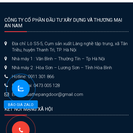
CÔNG TY CỔ PHẦN ĐẦU TƯ XÂY DỰNG VÀ THƯƠNG MẠI
AN NAM
Địa chỉ: Lô S5-5, Cụm sản xuất Làng nghề tập trung, xã Tân
Triều, huyện Thanh Trì, TP. Hà Nội
Nhà máy 1 : Văn Bình – Thường Tín – Tp Hà Nội
Nhà máy 2 : Hòa Sơn – Lương Sơn – Tỉnh Hòa Bình
Hotline: 0911 301 866
Điện thoại: 0473 005 128
Email: cuathepangdoor@gmail.com
BÁO GIÁ ZALO
KẾT NỐI MẠNG XÃ HỘI