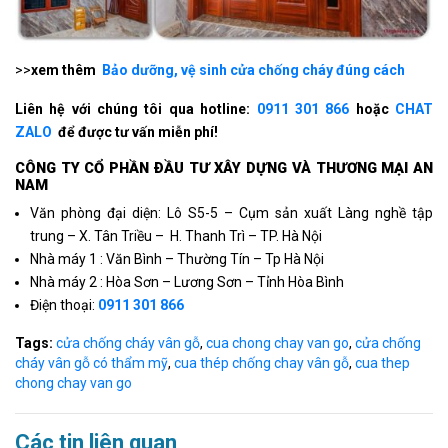
>>
xem thêm
Bảo dưỡng, vệ sinh cửa chống cháy đúng cách
Liên hệ với chúng tôi qua hotline:
0911 301 866
hoặc
CHAT
ZALO
để được tư vấn miễn phí!
CÔNG TY CỔ PHẦN ÐẦU TƯ XÂY DỰNG VÀ THƯƠNG MẠI AN
NAM
Văn phòng đại diện: Lô S5-5 – Cụm sản xuất Làng nghề tập
trung – X. Tân Triều – H. Thanh Trì – TP. Hà Nội
Nhà máy 1 : Văn Bình – Thường Tín – Tp Hà Nội
Nhà máy 2 : Hòa Sơn – Lương Sơn – Tỉnh Hòa Bình
Điện thoại:
0911 301 866
Tags:
cửa chống cháy vân gỗ
,
cua chong chay van go
,
cửa chống
cháy vân gỗ có thẩm mỹ
,
cua thép chống chay vân gỗ
,
cua thep
chong chay van go
Các tin liên quan