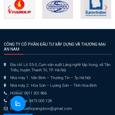
CÔNG TY CỔ PHẦN ĐẦU TƯ XÂY DỰNG VÀ THƯƠNG MẠI
AN NAM
Địa chỉ: Lô S5-5, Cụm sản xuất Làng nghề tập trung, xã Tân
Triều, huyện Thanh Trì, TP. Hà Nội
Nhà máy 1 : Văn Bình – Thường Tín – Tp Hà Nội
Nhà máy 2 : Hòa Sơn – Lương Sơn – Tỉnh Hòa Bình
Hotline: 0911 301 866
Điện thoại: 0473 005 128
Email: cuathepangdoor@gmail.com