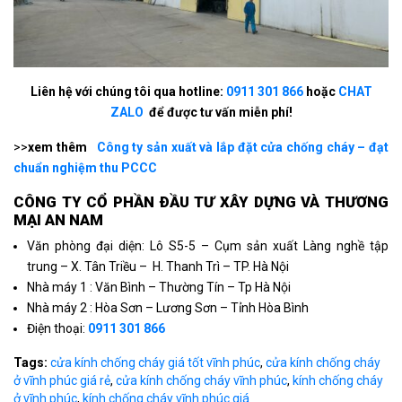
Liên hệ với chúng tôi qua hotline:
0911 301 866
hoặc
CHAT
ZALO
để được tư vấn miễn phí!
>>
xem thêm
Công ty sản xuất và lắp đặt cửa chống cháy – đạt
chuẩn nghiệm thu PCCC
CÔNG TY CỔ PHẦN ÐẦU TƯ XÂY DỰNG VÀ THƯƠNG
MẠI AN NAM
Văn phòng đại diện: Lô S5-5 – Cụm sản xuất Làng nghề tập
trung – X. Tân Triều – H. Thanh Trì – TP. Hà Nội
Nhà máy 1 : Văn Bình – Thường Tín – Tp Hà Nội
Nhà máy 2 : Hòa Sơn – Lương Sơn – Tỉnh Hòa Bình
Điện thoại:
0911 301 866
Tags:
cửa kính chống cháy giá tốt vĩnh phúc
,
cửa kính chống cháy
ở vĩnh phúc giá rẻ
,
cửa kính chống cháy vĩnh phúc
,
kính chống cháy
ở vĩnh phúc
,
kính chống cháy vĩnh phúc giá