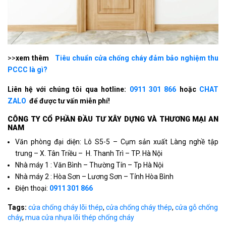
>>
xem thêm
Tiêu chuẩn cửa chống cháy đảm bảo nghiệm thu
PCCC là gì?
Liên hệ với chúng tôi qua hotline:
0911 301 866
hoặc
CHAT
ZALO
để được tư vấn miễn phí!
CÔNG TY CỔ PHẦN ÐẦU TƯ XÂY DỰNG VÀ THƯƠNG MẠI AN
NAM
Văn phòng đại diện: Lô S5-5 – Cụm sản xuất Làng nghề tập
trung – X. Tân Triều – H. Thanh Trì – TP. Hà Nội
Nhà máy 1 : Văn Bình – Thường Tín – Tp Hà Nội
Nhà máy 2 : Hòa Sơn – Lương Sơn – Tỉnh Hòa Bình
Điện thoại:
0911 301 866
Tags:
cửa chống cháy lõi thép
,
cửa chống cháy thép
,
cửa gỗ chống
cháy
,
mua cửa nhựa lõi thép chống cháy