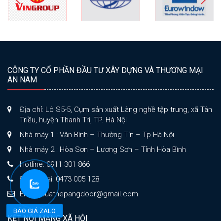
CÔNG TY CỔ PHẦN ĐẦU TƯ XÂY DỰNG VÀ THƯƠNG MẠI
AN NAM
Địa chỉ: Lô S5-5, Cụm sản xuất Làng nghề tập trung, xã Tân
Triều, huyện Thanh Trì, TP. Hà Nội
Nhà máy 1 : Văn Bình – Thường Tín – Tp Hà Nội
Nhà máy 2 : Hòa Sơn – Lương Sơn – Tỉnh Hòa Bình
Hotline: 0911 301 866
Điện thoại: 0473 005 128
Email: cuathepangdoor@gmail.com
BÁO GIÁ ZALO
KẾT NỐI MẠNG XÃ HỘI