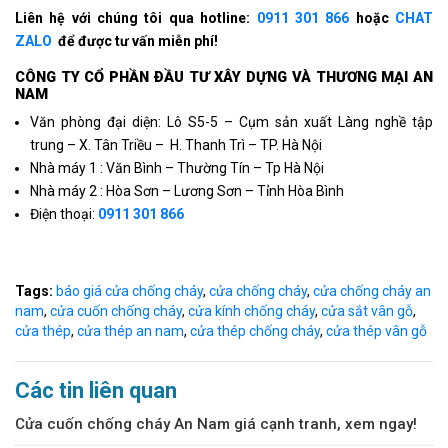
Liên hệ với chúng tôi qua hotline:
0911 301 866
hoặc
CHAT
ZALO
để được tư vấn miễn phí!
CÔNG TY CỔ PHẦN ÐẦU TƯ XÂY DỰNG VÀ THƯƠNG MẠI AN
NAM
Văn phòng đại diện: Lô S5-5 – Cụm sản xuất Làng nghề tập
trung – X. Tân Triều – H. Thanh Trì – TP. Hà Nội
Nhà máy 1 : Văn Bình – Thường Tín – Tp Hà Nội
Nhà máy 2 : Hòa Sơn – Lương Sơn – Tỉnh Hòa Bình
Điện thoại:
0911 301 866
Tags:
báo giá cửa chống cháy
,
cửa chống cháy
,
cửa chống cháy an
nam
,
cửa cuốn chống cháy
,
cửa kính chống cháy
,
cửa sắt vân gỗ
,
cửa thép
,
cửa thép an nam
,
cửa thép chống cháy
,
cửa thép vân gỗ
Các tin liên quan
Cửa cuốn chống cháy An Nam giá cạnh tranh, xem ngay!