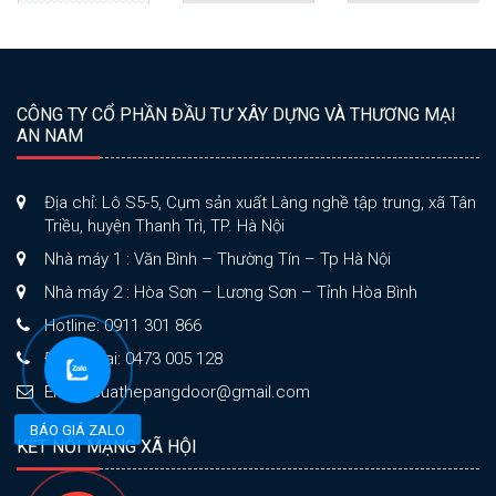
CÔNG TY CỔ PHẦN ĐẦU TƯ XÂY DỰNG VÀ THƯƠNG MẠI
AN NAM
Địa chỉ: Lô S5-5, Cụm sản xuất Làng nghề tập trung, xã Tân
Triều, huyện Thanh Trì, TP. Hà Nội
Nhà máy 1 : Văn Bình – Thường Tín – Tp Hà Nội
Nhà máy 2 : Hòa Sơn – Lương Sơn – Tỉnh Hòa Bình
Hotline: 0911 301 866
Điện thoại: 0473 005 128
Email: cuathepangdoor@gmail.com
BÁO GIÁ ZALO
KẾT NỐI MẠNG XÃ HỘI