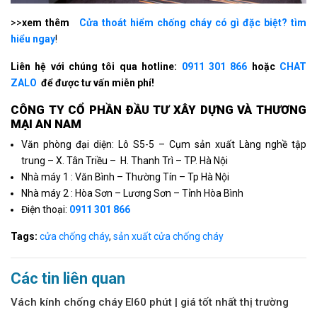
>>
xem thêm
Cửa thoát hiểm chống cháy có gì đặc biệt? tìm
hiểu ngay
!
Liên hệ với chúng tôi qua hotline:
0911 301 866
hoặc
CHAT
ZALO
để được tư vấn miễn phí!
CÔNG TY CỔ PHẦN ÐẦU TƯ XÂY DỰNG VÀ THƯƠNG
MẠI AN NAM
Văn phòng đại diện: Lô S5-5 – Cụm sản xuất Làng nghề tập
trung – X. Tân Triều – H. Thanh Trì – TP. Hà Nội
Nhà máy 1 : Văn Bình – Thường Tín – Tp Hà Nội
Nhà máy 2 : Hòa Sơn – Lương Sơn – Tỉnh Hòa Bình
Điện thoại:
0911 301 866
Tags:
cửa chống cháy
,
sản xuất cửa chống cháy
Các tin liên quan
Vách kính chống cháy EI60 phút | giá tốt nhất thị trường