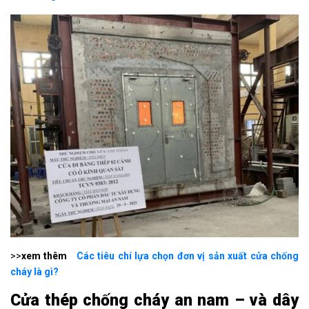
>>
xem thêm
Các tiêu chí lựa chọn đơn vị sản xuất cửa chống
cháy là gì?
Cửa thép chống cháy an nam – và dây