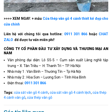
>>>> XEM NGAY: + mẫu
Cửa thép vân gỗ 4 cánh thiết kế đẹp cho
cửa chính
Liên hệ với chúng tôi qua hotline:
0911 301 866
hoặc
CHAT
ZALO
để được tư vấn miễn phí!
CÔNG TY CỔ PHẦN ÐẦU TƯ XÂY DỰNG VÀ THƯƠNG MẠI AN
NAM
Văn phòng đại diện: Lô S5-5 – Cụm sản xuất Làng nghề tập
trung – X. Tân Triều – H. Thanh Trì – TP. Hà Nội
Nhà máy 1 : Văn Bình – Thường Tín – Tp Hà Nội
Nhà máy 2 : Hòa Sơn – Lương Sơn – Tỉnh Hòa Bình
Điện thoại:
0911 301 866
Tags:
cửa sắt vân gỗ 4 cánh
,
cửa sắt vân gỗ 4 cánh lệch
,
cửa thép
4 cánh vân gỗ
,
cửa thép vân gỗ