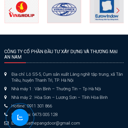
CÔNG TY CỔ PHẦN ĐẦU TƯ XÂY DỰNG VÀ THƯƠNG MẠI
AN NAM
Địa chỉ: Lô S5-5, Cụm sản xuất Làng nghề tập trung, xã Tân
Triều, huyện Thanh Trì, TP. Hà Nội
Nhà máy 1 : Văn Bình – Thường Tín – Tp Hà Nội
Nhà máy 2 : Hòa Sơn – Lương Sơn – Tỉnh Hòa Bình
Hotline: 0911 301 866
Điện thoại: 0473 005 128
Email: cuathepangdoor@gmail.com