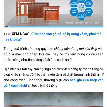
>>>> XEM NGAY:
Cửa thép vân gỗ có dễ bị cong vênh, phai màu
hay không?
Trong quá trình sử dụng quý bạn
không nên đóng mở cửa thép vân
gỗ quá mức
cho phép. Bởi điều này có thể làm hỏng cơ cấu sản
phẩm cũng như tính năng cách âm, cách nhiệt.
Đặc biệt, sự tận tụy của đội ngũ chuyên viên công ty mong rằng sẽ
giúp khách hàng/đối tác thêm yên tâm về chất lượng, tính thẩm mĩ
cho công trình. Đồng thời, thương hiệu còn
báo giá cửa thép vân
gỗ 4 cánh lệch
liên tục trên hệ thống.