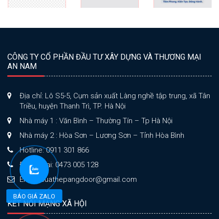
CÔNG TY CỔ PHẦN ĐẦU TƯ XÂY DỰNG VÀ THƯƠNG MẠI
AN NAM
Địa chỉ: Lô S5-5, Cụm sản xuất Làng nghề tập trung, xã Tân
Triều, huyện Thanh Trì, TP. Hà Nội
Nhà máy 1 : Văn Bình – Thường Tín – Tp Hà Nội
Nhà máy 2 : Hòa Sơn – Lương Sơn – Tỉnh Hòa Bình
Hotline: 0911 301 866
Điện thoại: 0473 005 128
Email: cuathepangdoor@gmail.com
BÁO GIÁ ZALO
KẾT NỐI MẠNG XÃ HỘI