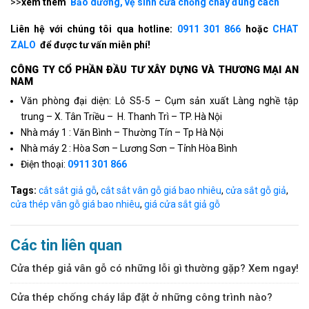
>>
xem thêm
Bảo dưỡng, vệ sinh cửa chống cháy đúng cách
Liên hệ với chúng tôi qua hotline:
0911 301 866
hoặc
CHAT
ZALO
để được tư vấn miễn phí!
CÔNG TY CỔ PHẦN ÐẦU TƯ XÂY DỰNG VÀ THƯƠNG MẠI AN
NAM
Văn phòng đại diện: Lô S5-5 – Cụm sản xuất Làng nghề tập
trung – X. Tân Triều – H. Thanh Trì – TP. Hà Nội
Nhà máy 1 : Văn Bình – Thường Tín – Tp Hà Nội
Nhà máy 2 : Hòa Sơn – Lương Sơn – Tỉnh Hòa Bình
Điện thoại:
0911 301 866
Tags:
cắt sắt giả gỗ
,
cắt sắt vân gỗ giá bao nhiêu
,
cửa sắt gỗ giả
,
cửa thép vân gỗ giá bao nhiêu
,
giá cửa sắt giả gỗ
Các tin liên quan
Cửa thép giả vân gỗ có những lỗi gì thường gặp? Xem ngay!
Cửa thép chống cháy lắp đặt ở những công trình nào?