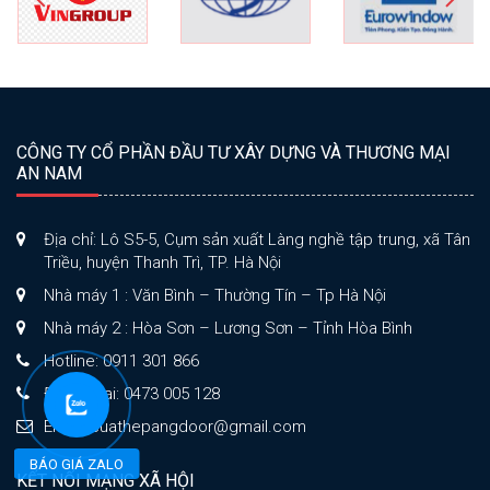
CÔNG TY CỔ PHẦN ĐẦU TƯ XÂY DỰNG VÀ THƯƠNG MẠI
AN NAM
Địa chỉ: Lô S5-5, Cụm sản xuất Làng nghề tập trung, xã Tân
Triều, huyện Thanh Trì, TP. Hà Nội
Nhà máy 1 : Văn Bình – Thường Tín – Tp Hà Nội
Nhà máy 2 : Hòa Sơn – Lương Sơn – Tỉnh Hòa Bình
Hotline: 0911 301 866
Điện thoại: 0473 005 128
Email: cuathepangdoor@gmail.com
BÁO GIÁ ZALO
KẾT NỐI MẠNG XÃ HỘI