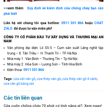
>>
xem thêm
Quy định về kiểm định cửa chống cháy bạn cần
phải biết
Liên hệ với chúng tôi qua hotline:
0911 301 866
hoặc
CHAT
ZALO
để được tư vấn miễn phí!
CÔNG TY CỔ PHẦN ÐẦU TƯ XÂY DỰNG VÀ THƯƠNG MẠI AN
NAM
Văn phòng đại diện: Lô S5-5 – Cụm sản xuất Làng nghề tập
trung – X. Tân Triều – H. Thanh Trì – TP. Hà Nội
Nhà máy 1 : Văn Bình – Thường Tín – Tp Hà Nội
Nhà máy 2 : Hòa Sơn – Lương Sơn – Tỉnh Hòa Bình
Điện thoại:
0911 301 866
Tags:
cửa sắt vân gỗ
,
cửa thép vân gỗ
,
cửa thép vân gỗ 4 cánh
,
cửa vân gỗ bằng sắt
Các tin liên quan
Cửa cuốn chống cháy 70 phút có tính năng gì?, Xem ngay!