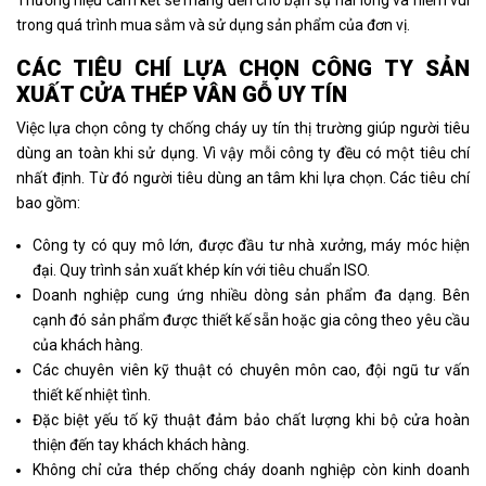
Thương hiệu cam kết sẽ mang đến cho bạn sự hài lòng và niềm vui
trong quá trình mua sắm và sử dụng sản phẩm của đơn vị.
CÁC TIÊU CHÍ LỰA CHỌN CÔNG TY SẢN
XUẤT CỬA THÉP VÂN GỖ UY TÍN
Việc lựa chọn công ty chống cháy uy tín thị trường giúp người tiêu
dùng an toàn khi sử dụng. Vì vậy mỗi công ty đều có một tiêu chí
nhất định. Từ đó người tiêu dùng an tâm khi lựa chọn. Các tiêu chí
bao gồm:
Công ty có quy mô lớn, được đầu tư nhà xưởng, máy móc hiện
đại. Quy trình sản xuất khép kín với tiêu chuẩn ISO.
Doanh nghiệp cung ứng nhiều dòng sản phẩm đa dạng. Bên
cạnh đó sản phẩm được thiết kế sẵn hoặc gia công theo yêu cầu
của khách hàng.
Các chuyên viên kỹ thuật có chuyên môn cao, đội ngũ tư vấn
thiết kế nhiệt tình.
Đặc biệt yếu tố kỹ thuật đảm bảo chất lượng khi bộ cửa hoàn
thiện đến tay khách khách hàng.
Không chỉ cửa thép chống cháy doanh nghiệp còn kinh doanh