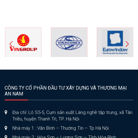
CÔNG TY CỔ PHẦN ĐẦU TƯ XÂY DỰNG VÀ THƯƠNG MẠI
AN NAM
Địa chỉ: Lô S5-5, Cụm sản xuất Làng nghề tập trung, xã Tân
Triều, huyện Thanh Trì, TP. Hà Nội
Nhà máy 1 : Văn Bình – Thường Tín – Tp Hà Nội
Nhà máy 2 : Hòa Sơn – Lương Sơn – Tỉnh Hòa Bình