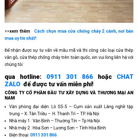
>>
xem thêm
Cách chọn mua cửa chống cháy 2 cánh, nơi bán
mua uy tín nhất!
Để nhận được sự tư vấn về mẫu mã và thi công các loại cửa thép
vân gỗ, cửa thép chống cháy trên toàn quốc, xin vui lòng liên hệ với
chúng tôi:
qua hotline:
0911 301 866
hoặc
CHAT
ZALO
để được tư vấn miễn phí!
CÔNG TY CỔ PHẦN ÐẦU TƯ XÂY DỰNG VÀ THƯƠNG MẠI AN
NAM
Văn phòng đại diện: Lô S5-5 – Cụm sản xuất Làng nghề tập
trung – X. Tân Triều – H. Thanh Trì – TP. Hà Nội
Nhà máy 1 : Văn Bình – Thường Tín – Tp Hà Nội
Nhà máy 2 : Hòa Sơn – Lương Sơn – Tỉnh Hòa Bình
Điện thoại:
0911 301 866