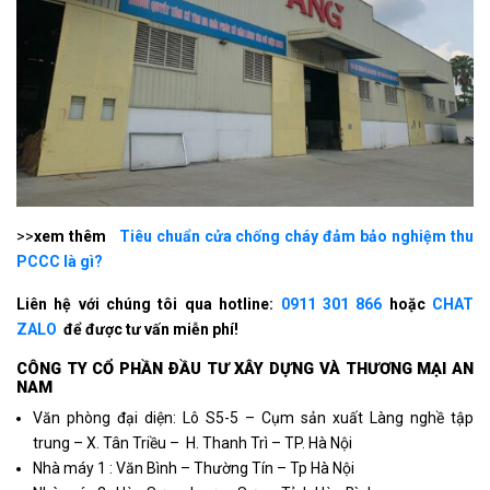
>>
xem thêm
Tiêu chuẩn cửa chống cháy đảm bảo nghiệm thu
PCCC là gì?
Liên hệ với chúng tôi qua hotline:
0911 301 866
hoặc
CHAT
ZALO
để được tư vấn miễn phí!
CÔNG TY CỔ PHẦN ÐẦU TƯ XÂY DỰNG VÀ THƯƠNG MẠI AN
NAM
Văn phòng đại diện: Lô S5-5 – Cụm sản xuất Làng nghề tập
trung – X. Tân Triều – H. Thanh Trì – TP. Hà Nội
Nhà máy 1 : Văn Bình – Thường Tín – Tp Hà Nội