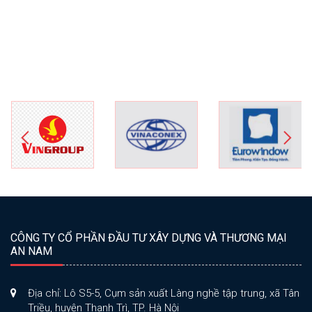
CÔNG TY CỔ PHẦN ĐẦU TƯ XÂY DỰNG VÀ THƯƠNG MẠI
AN NAM
Địa chỉ: Lô S5-5, Cụm sản xuất Làng nghề tập trung, xã Tân
Triều, huyện Thanh Trì, TP. Hà Nội