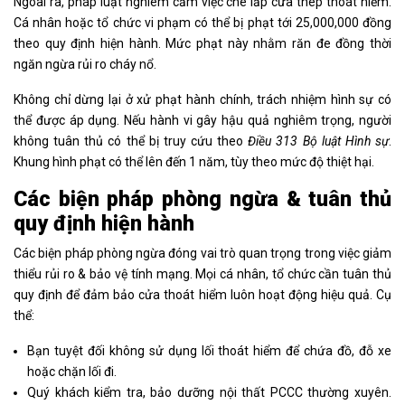
Ngoài ra, pháp luật nghiêm cấm việc che lấp cửa thép thoát hiểm.
Cá nhân hoặc tổ chức vi phạm có thể bị phạt tới 25,000,000 đồng
theo quy định hiện hành. Mức phạt này nhằm răn đe đồng thời
ngăn ngừa rủi ro cháy nổ.
Không chỉ dừng lại ở xử phạt hành chính, trách nhiệm hình sự có
thể được áp dụng. Nếu hành vi gây hậu quả nghiêm trọng, người
không tuân thủ có thể bị truy cứu theo
Điều 313 Bộ luật Hình sự
.
Khung hình phạt có thể lên đến 1 năm, tùy theo mức độ thiệt hại.
Các biện pháp phòng ngừa & tuân thủ
quy định hiện hành
Các biện pháp phòng ngừa đóng vai trò quan trọng trong việc giảm
thiểu rủi ro & bảo vệ tính mạng. Mọi cá nhân, tổ chức cần tuân thủ
quy định để đảm bảo cửa thoát hiểm luôn hoạt động hiệu quả. Cụ
thể:
Bạn tuyệt đối không sử dụng lối thoát hiểm để chứa đồ, đỗ xe
hoặc chặn lối đi.
Quý khách kiểm tra, bảo dưỡng nội thất PCCC thường xuyên.