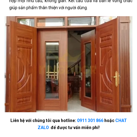
hợp mọi nhu cầu, không gian. Kết cấu cửa và bản lề vững chắc
giúp sản phẩm thân thiện với người dùng.
Liên hệ với chúng tôi qua hotline:
0911 301 866
hoặc
CHAT
ZALO
để được tư vấn miễn phí!