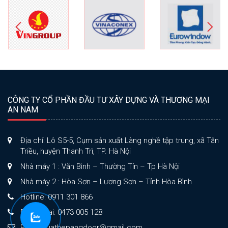
CÔNG TY CỔ PHẦN ĐẦU TƯ XÂY DỰNG VÀ THƯƠNG MẠI
AN NAM
Địa chỉ: Lô S5-5, Cụm sản xuất Làng nghề tập trung, xã Tân
Triều, huyện Thanh Trì, TP. Hà Nội
Nhà máy 1 : Văn Bình – Thường Tín – Tp Hà Nội
Nhà máy 2 : Hòa Sơn – Lương Sơn – Tỉnh Hòa Bình
Hotline: 0911 301 866
Điện thoại: 0473 005 128
Email: cuathepangdoor@gmail.com