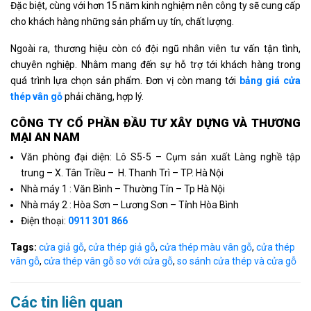
Đặc biệt, cùng với hơn 15 năm kinh nghiệm nên công ty sẽ cung cấp
cho khách hàng những sản phẩm uy tín, chất lượng.
Ngoài ra, thương hiệu còn có đội ngũ nhân viên tư vấn tận tình,
chuyên nghiệp. Nhằm mang đến sự hỗ trợ tới khách hàng trong
quá trình lựa chọn sản phẩm. Đơn vị còn mang tới
bảng giá cửa
thép vân gỗ
phải chăng, hợp lý.
CÔNG TY CỔ PHẦN ÐẦU TƯ XÂY DỰNG VÀ THƯƠNG
MẠI AN NAM
Văn phòng đại diện: Lô S5-5 – Cụm sản xuất Làng nghề tập
trung – X. Tân Triều – H. Thanh Trì – TP. Hà Nội
Nhà máy 1 : Văn Bình – Thường Tín – Tp Hà Nội
Nhà máy 2 : Hòa Sơn – Lương Sơn – Tỉnh Hòa Bình
Điện thoại:
0911 301 866
Tags:
cửa giả gỗ
,
cửa thép giả gỗ
,
cửa thép màu vân gỗ
,
cửa thép
vân gỗ
,
cửa thép vân gỗ so với cửa gỗ
,
so sánh cửa thép và cửa gỗ
Các tin liên quan