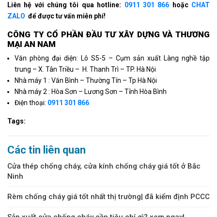
Liên hệ với chúng tôi qua hotline:
0911 301 866
hoặc
CHAT
ZALO
để được tư vấn miễn phí!
CÔNG TY CỔ PHẦN ÐẦU TƯ XÂY DỰNG VÀ THƯƠNG
MẠI AN NAM
Văn phòng đại diện: Lô S5-5 – Cụm sản xuất Làng nghề tập
trung – X. Tân Triều – H. Thanh Trì – TP. Hà Nội
Nhà máy 1 : Văn Bình – Thường Tín – Tp Hà Nội
Nhà máy 2 : Hòa Sơn – Lương Sơn – Tỉnh Hòa Bình
Điện thoại:
0911 301 866
Tags:
Các tin liên quan
Cửa thép chống cháy, cửa kính chống cháy giá tốt ở Bắc
Ninh
Rèm chống cháy giá tốt nhất thị trường| đã kiểm định PCCC
Sản xuất cửa chống cháy cần tiêu chí gì? xem ngay!