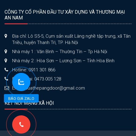
CÔNG TY CỔ PHẦN ĐẦU TƯ XÂY DỰNG VÀ THƯƠNG MẠI
AN NAM
Địa chỉ: Lô S5-5, Cụm sản xuất Làng nghề tập trung, xã Tân
Triều, huyện Thanh Trì, TP. Hà Nội
Nhà máy 1 : Văn Bình – Thường Tín – Tp Hà Nội
Nhà máy 2 : Hòa Sơn – Lương Sơn – Tỉnh Hòa Bình
Hotline: 0911 301 866
Điện thoại: 0473 005 128
Email: cuathepangdoor@gmail.com
BÁO GIÁ ZALO
KẾT NỐI MẠNG XÃ HỘI