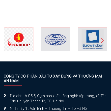
CÔNG TY CỔ PHẦN ĐẦU TƯ XÂY DỰNG VÀ THƯƠNG MẠI
AN NAM
Địa chỉ: Lô S5-5, Cụm sản xuất Làng nghề tập trung, xã Tân
Triều, huyện Thanh Trì, TP. Hà Nội
Nhà máy 1 : Văn Bình – Thường Tín – Tp Hà Nội