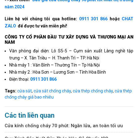
năm 2024
Liên hệ với chúng tôi qua hotline:
0911 301 866
hoặc
CHAT
ZALO
để được tư vấn miễn phí!
CÔNG TY CỔ PHẦN ÐẦU TƯ XÂY DỰNG VÀ THƯƠNG MẠI AN
NAM
Văn phòng đại diện: Lô S5-5 – Cụm sản xuất Làng nghề tập
trung – X. Tân Triều – H. Thanh Trì – TP. Hà Nội
Nhà máy 1 : Văn Bình – Thường Tín – Tp Hà Nội
Nhà máy 2 : Hòa Sơn – Lương Sơn – Tỉnh Hòa Bình
Điện thoại:
0911 301 866
Tags:
cửa sắt
,
cửa sắt chống cháy
,
cửa thép chống cháy
,
cửa thép
chống cháy giá bao nhiêu
Các tin liên quan
Cửa kính chống cháy 70 phút: Ngăn lửa, an toàn tối ưu