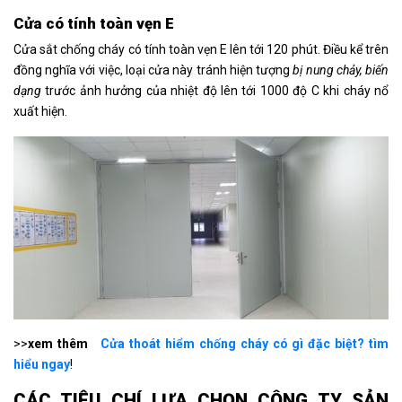
Cửa có tính toàn vẹn E
Cửa sắt chống cháy có tính toàn vẹn E lên tới 120 phút. Điều kể trên
đồng nghĩa với việc, loại cửa này tránh hiện tượng
bị nung chảy, biến
dạng
trước ảnh hưởng của nhiệt độ lên tới 1000 độ C khi cháy nổ
xuất hiện.
>>
xem thêm
Cửa thoát hiểm chống cháy có gì đặc biệt? tìm
hiểu ngay
!
CÁC TIÊU CHÍ LỰA CHỌN CÔNG TY SẢN