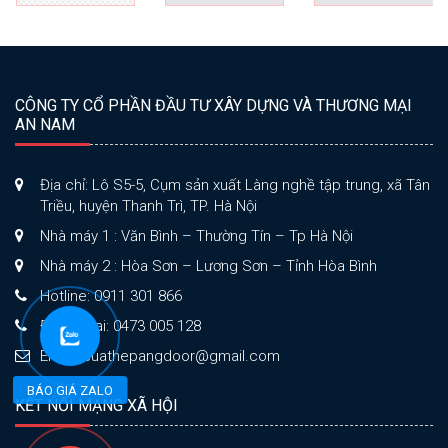
CÔNG TY CỔ PHẦN ĐẦU TƯ XÂY DỰNG VÀ THƯƠNG MẠI
AN NAM
Địa chỉ: Lô S5-5, Cụm sản xuất Làng nghề tập trung, xã Tân
Triều, huyện Thanh Trì, TP. Hà Nội
Nhà máy 1 : Văn Bình – Thường Tín – Tp Hà Nội
Nhà máy 2 : Hòa Sơn – Lương Sơn – Tỉnh Hòa Bình
Hotline: 0911 301 866
Điện thoại: 0473 005 128
Email: cuathepangdoor@gmail.com
BÁO GIÁ ZALO
KẾT NỐI MẠNG XÃ HỘI