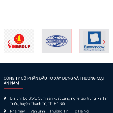
CÔNG TY CỔ PHẦN ĐẦU TƯ XÂY DỰNG VÀ THƯƠNG MẠI
AN NAM
Địa chỉ: Lô S5-5, Cụm sản xuất Làng nghề tập trung, xã Tân
Triều, huyện Thanh Trì, TP. Hà Nội
Nhà máy 1 : Văn Bình – Thường Tín – Tp Hà Nội