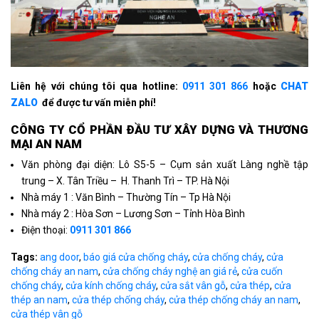
Liên hệ với chúng tôi qua hotline:
0911 301 866
hoặc
CHAT
ZALO
để được tư vấn miễn phí!
CÔNG TY CỔ PHẦN ÐẦU TƯ XÂY DỰNG VÀ THƯƠNG
MẠI AN NAM
Văn phòng đại diện: Lô S5-5 – Cụm sản xuất Làng nghề tập
trung – X. Tân Triều – H. Thanh Trì – TP. Hà Nội
Nhà máy 1 : Văn Bình – Thường Tín – Tp Hà Nội
Nhà máy 2 : Hòa Sơn – Lương Sơn – Tỉnh Hòa Bình
Điện thoại:
0911 301 866
Tags:
ang door
,
báo giá cửa chống cháy
,
cửa chống cháy
,
cửa
chống cháy an nam
,
cửa chống cháy nghệ an giá rẻ
,
cửa cuốn
chống cháy
,
cửa kính chống cháy
,
cửa sắt vân gỗ
,
cửa thép
,
cửa
thép an nam
,
cửa thép chống cháy
,
cửa thép chống cháy an nam
,
cửa thép vân gỗ