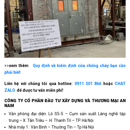
>>
xem thêm
Quy định về kiểm định cửa chống cháy bạn cần
phải biết
Liên hệ với chúng tôi qua hotline:
0911 301 866
hoặc
CHAT
ZALO
để được tư vấn miễn phí!
CÔNG TY CỔ PHẦN ÐẦU TƯ XÂY DỰNG VÀ THƯƠNG MẠI AN
NAM
Văn phòng đại diện: Lô S5-5 – Cụm sản xuất Làng nghề tập
trung – X. Tân Triều – H. Thanh Trì – TP. Hà Nội
Nhà máy 1 : Văn Bình – Thường Tín – Tp Hà Nội