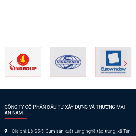
CÔNG TY CỔ PHẦN ĐẦU TƯ XÂY DỰNG VÀ THƯƠNG MẠI
AN NAM
Địa chỉ: Lô S5-5, Cụm sản xuất Làng nghề tập trung, xã Tân