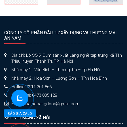
CÔNG TY CỔ PHẦN ĐẦU TƯ XÂY DỰNG VÀ THƯƠNG MẠI
AN NAM
Địa chỉ: Lô S5-5, Cụm sản xuất Làng nghề tập trung, xã Tân
Triều, huyện Thanh Trì, TP. Hà Nội
Nhà máy 1 : Văn Bình – Thường Tín – Tp Hà Nội
Nhà máy 2 : Hòa Sơn – Lương Sơn – Tỉnh Hòa Bình
Hotline: 0911 301 866
Điện thoại: 0473 005 128
Email: cuathepangdoor@gmail.com
BÁO GIÁ ZALO
KẾT NỐI MẠNG XÃ HỘI