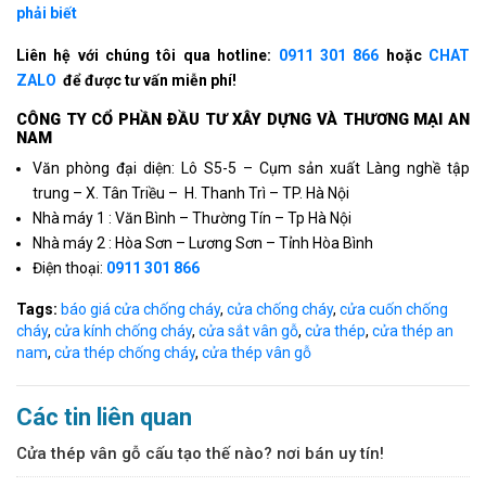
phải biết
Liên hệ với chúng tôi qua hotline:
0911 301 866
hoặc
CHAT
ZALO
để được tư vấn miễn phí!
CÔNG TY CỔ PHẦN ÐẦU TƯ XÂY DỰNG VÀ THƯƠNG MẠI AN
NAM
Văn phòng đại diện: Lô S5-5 – Cụm sản xuất Làng nghề tập
trung – X. Tân Triều – H. Thanh Trì – TP. Hà Nội
Nhà máy 1 : Văn Bình – Thường Tín – Tp Hà Nội
Nhà máy 2 : Hòa Sơn – Lương Sơn – Tỉnh Hòa Bình
Điện thoại:
0911 301 866
Tags:
báo giá cửa chống cháy
,
cửa chống cháy
,
cửa cuốn chống
cháy
,
cửa kính chống cháy
,
cửa sắt vân gỗ
,
cửa thép
,
cửa thép an
nam
,
cửa thép chống cháy
,
cửa thép vân gỗ
Các tin liên quan
Cửa thép vân gỗ cấu tạo thế nào? nơi bán uy tín!